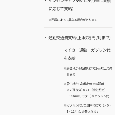
インセンティブ支給（4ヶ月毎に実績
に応じて支給）
※所属によって異なる場合があります
通勤交通費支給（上限7万円 /月まで）
マイカー通勤：ガソリン代
を支給
※居住地から勤務地まで2km以上の条
件あり
※居住地から勤務地までの距離
×2（往復分）×23日（出社想定）
÷10（km/リッター）×ガソリン代
※ガソリン代は全国平均にて「2・5・
8・11月」に更新されます