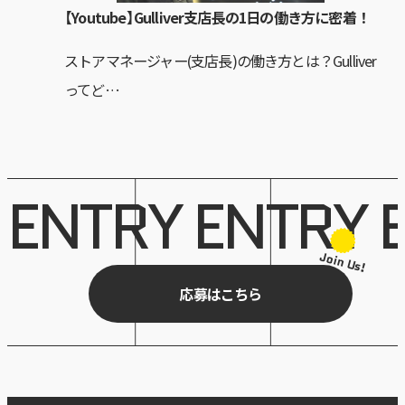
【Youtube】Gulliver支店長の1日の働き方に密着！
ストアマネージャー(支店長)の働き方とは？Gulliver
ってど…
E
N
T
R
Y
E
N
T
R
Y
Join Us!
応募はこちら