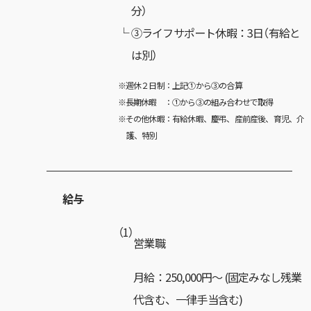
分）
③ライフサポート休暇：3日（有給と
は別）
※週休２日制：上記①から③の合算
※長期休暇 ：①から③の組み合わせで取得
※その他休暇：有給休暇、慶弔、産前産後、育児、介
護、特別
給与
（1）
営業職
月給：250,000円～ (固定みなし残業
代含む、一律手当含む)