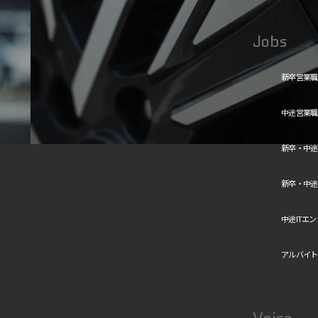
Jobs
中途ITエンジニア職
（子会社）
新卒営業職
中途営業職
新卒・中途
新卒・中途
中途ITエ
アルバイト