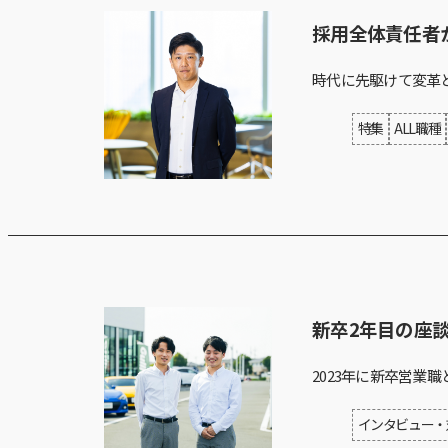
採用全体責任者
時代に先駆けて変革
特集
ALL職種
新卒2年目の座
2023年に新卒営業
インタビュー・