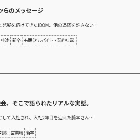
からのメッセージ
と発展を続けてきたIDOM。他の追随を許さない…
中途
新卒
有期（アルバイト・契約社員）
談会、そこで語られたリアルな実態。
職として入社され、入社2年目を迎えた藤本さん…
対談
営業職
新卒