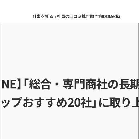
ENTRY HERE
ENTRY HERE
ENTRY HERE
仕事を知る
社員の口コミ
挑む働き方
IDOMedia
＋
GAZINE】「総合・専門商社の長
ップおすすめ20社」に取り
た