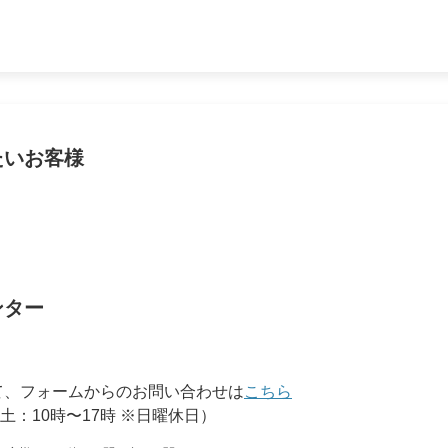
統合報告書
ン（DX）
サステナビリティ/
コーポレートガバナンス
サステナビリティ
コーポレート・ガバナンス
たいお客様
ンター
て、フォームからのお問い合わせは
こちら
 土：10時〜17時 ※日曜休日）