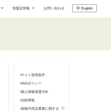
加盟店情報
お問い合わせ
English
ブログ
職
内
株主向け情報
ト
わせ
株主総会
株主通信
株主還元
サイト使用条件
IR基礎情報
SNSポリシー
個人情報保護方針
IRスケジュール
法的情報
株式データ
保険代理店業務に関する