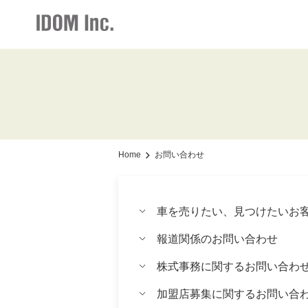
IR情報・会社情報
採用情報
お知らせ
加盟店情報
IR情報トップ
加盟店情報トップ
採用情報トップ
お知らせト
会社情報
仕組みメリット
新卒・中途ビジネス職
グループ会
Home
お問い合わせ
お知らせ
サポート体制
経営方針
車を売りたい、見つけたいお
社長メッセージ
報道関係のお問い合わせ
事業展開
株式事務に関するお問い合わ
店舗写真ライブラリー
加盟店募集に関するお問い合