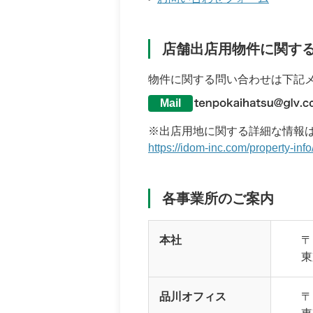
店舗出店用物件に関す
物件に関する問い合わせは下記
Mail
※出店用地に関する詳細な情報
https://idom-inc.com/property-info
各事業所のご案内
本社
〒
東
品川オフィス
〒