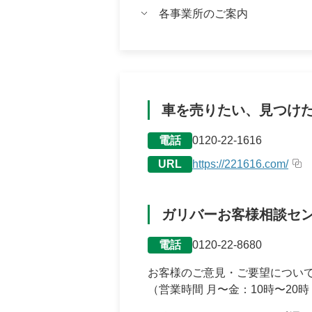
中期経営計画
各事業所のご案内
デジタルトランスフォーメーショ
業績・財務情報
四半期データ
車を売りたい、見つけ
直近決算のポイント
電話
0120-22-1616
主要業績・財務データ
URL
https://221616.com/
四半期別主要業績データ
ガリバーお客様相談セ
電話
0120-22-8680
お客様のご意見・ご要望につい
（営業時間 月〜金：10時〜20時