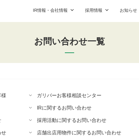
IR情報・会社情報
採用情報
お知らせ
お問い合わせ一覧
ップ
ご契約までの流れと費用
IR資料室
新卒営業職
プレスリリース
コーポレート
中途営業
説明会案
社情報
加盟店紹介
新卒・中途アフターサービス職
お問い合わせ
アルバイ
お問い合
IR資料室最新情報
適時開示
決算短信
客様
ガリバーお客様相談センター
有価証券報告書
IRに関するお問い合わせ
決算説明会資料
せ
採用活動に関するお問い合わせ
コーポレート・ガバナンス報告書
わせ
店舗出店用物件に関するお問い合わせ