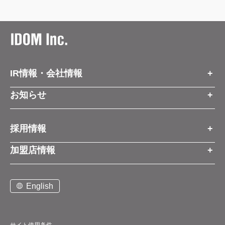
IR情報・会社情報
IR情報トップ
お知らせ
会社情報
お知らせトップ
採用情報
お知らせ
プレスリリース
採用情報トップ
経営方針
加盟店情報
コーポレートブログ
新卒営業職
グループ会社情報
加盟店情報トップ
社長メッセージ
中途営業職
English
お問い合わせ
ご契約までの流れと費用
事業展開
新卒・中途ビジネス職
説明会案内
店舗写真ライブラリー
新卒・中途アフターサービス職
仕組みメリット