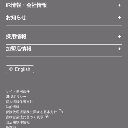
IR情報・会社情報
IR情報トップ
お知らせ
会社情報
お知らせトップ
採用情報
お知らせ
プレスリリース
採用情報トップ
経営方針
加盟店情報
コーポレートブログ
新卒営業職
グループ会社情報
加盟店情報トップ
社長メッセージ
中途営業職
English
お問い合わせ
ご契約までの流れと費用
事業展開
新卒・中途ビジネス職
説明会案内
店舗写真ライブラリー
新卒・中途アフターサービス職
仕組みメリット
中期経営計画
サイト使用条件
SNSポリシー
アルバイト
加盟店紹介
デジタルトランスフォーメーション（DX）
個人情報保護方針
法的情報
お問い合わせ
保険代理店業務に関する基本方針
業績・財務情報
古物営業法に基づく表示
サポート体制
出店用物件情報
四半期データ
所在地