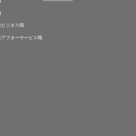
職
職
途ビジネス職
途アフターサービス職
ト