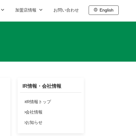
加盟店情報
お問い合わせ
English
ブログ
職
内
株主向け情報
ト
わせ
株主総会
株主通信
IR情報・会社情報
株主還元
IR基礎情報
IR情報トップ
会社情報
IRスケジュール
お知らせ
株式データ