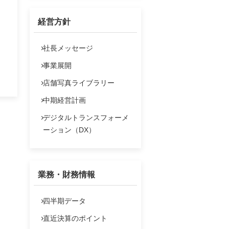
よくあるご質問
経営方針
IRポリシー
法定公告
社長メッセージ
お問い合わせ
事業展開
店舗写真ライブラリー
中期経営計画
デジタルトランスフォーメ
ーション（DX）
業務・財務情報
四半期データ
直近決算のポイント