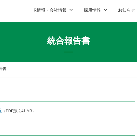
IR情報・会社情報
採用情報
お知らせ
統合報告書
ップ
ご契約までの流れと費用
IR資料室
新卒営業職
プレスリリース
コーポレート
中途営業
説明会案
社情報
加盟店紹介
新卒・中途アフターサービス職
お問い合わせ
アルバイ
お問い合
IR資料室最新情報
告書
適時開示
決算短信
有価証券報告書
5
（PDF形式 41 MB）
決算説明会資料
コーポレート・ガバナンス報告書