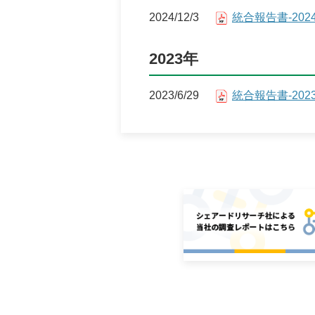
中期経営計画
2024/12/3
統合報告書-202
デジタルトランスフォーメーショ
2023年
業績・財務情報
四半期データ
2023/6/29
統合報告書-202
直近決算のポイント
主要業績・財務データ
四半期別主要業績データ