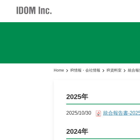
IR情報・会社情報
採用情報
お知らせ
加盟店情報
IR情報トップ
加盟店情報トップ
採用情報トップ
お知らせト
会社情報
仕組みメリット
新卒・中途ビジネス職
グループ会
Home
IR情報・会社情報
IR資料室
統合報
お知らせ
サポート体制
経営方針
2025年
社長メッセージ
2025/10/30
統合報告書-202
事業展開
店舗写真ライブラリー
2024年