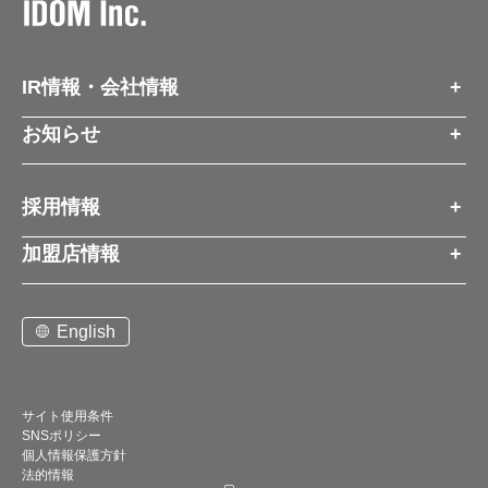
IR情報・会社情報
IR情報トップ
お知らせ
会社情報
お知らせトップ
採用情報
お知らせ
プレスリリース
採用情報トップ
経営方針
加盟店情報
コーポレートブログ
新卒営業職
グループ会社情報
加盟店情報トップ
社長メッセージ
中途営業職
English
お問い合わせ
ご契約までの流れと費用
事業展開
新卒・中途ビジネス職
説明会案内
店舗写真ライブラリー
新卒・中途アフターサービス職
仕組みメリット
中期経営計画
サイト使用条件
SNSポリシー
アルバイト
加盟店紹介
デジタルトランスフォーメーション（DX）
個人情報保護方針
法的情報