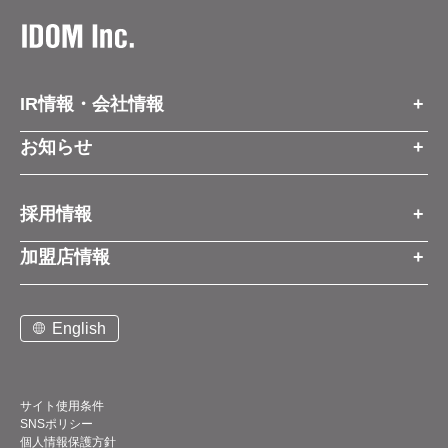
IR情報・会社情報
IR情報トップ
お知らせ
会社情報
お知らせトップ
採用情報
お知らせ
プレスリリース
採用情報トップ
経営方針
加盟店情報
コーポレートブログ
新卒営業職
グループ会社情報
加盟店情報トップ
社長メッセージ
中途営業職
English
お問い合わせ
ご契約までの流れと費用
事業展開
新卒・中途ビジネス職
説明会案内
店舗写真ライブラリー
新卒・中途アフターサービス職
仕組みメリット
中期経営計画
サイト使用条件
SNSポリシー
アルバイト
加盟店紹介
デジタルトランスフォーメーション（DX）
個人情報保護方針