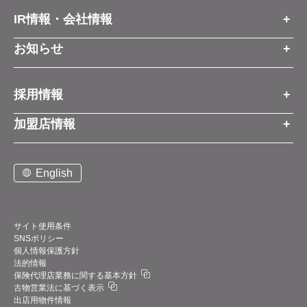
IR情報・会社情報
IR情報トップ
お知らせ
会社情報
お知らせトップ
採用情報
お知らせ
プレスリリース
採用情報トップ
経営方針
加盟店情報
コーポレートブログ
新卒営業職
グループ会社情報
加盟店情報トップ
社長メッセージ
中途営業職
English
お問い合わせ
ご契約までの流れと費用
事業展開
新卒・中途ビジネス職
説明会案内
店舗写真ライブラリー
新卒・中途アフターサービス職
仕組みメリット
中期経営計画
サイト使用条件
SNSポリシー
アルバイト
加盟店紹介
デジタルトランスフォーメーション（DX）
個人情報保護方針
法的情報
お問い合わせ
保険代理店業務に関する基本方針
業績・財務情報
古物営業法に基づく表示
サポート体制
出店用物件情報