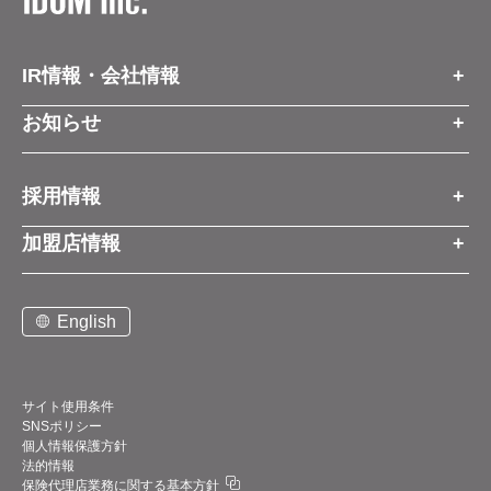
IR情報・会社情報
IR情報トップ
お知らせ
会社情報
お知らせトップ
採用情報
お知らせ
プレスリリース
採用情報トップ
経営方針
加盟店情報
コーポレートブログ
新卒営業職
グループ会社情報
加盟店情報トップ
社長メッセージ
中途営業職
English
お問い合わせ
ご契約までの流れと費用
事業展開
新卒・中途ビジネス職
説明会案内
店舗写真ライブラリー
新卒・中途アフターサービス職
仕組みメリット
中期経営計画
サイト使用条件
SNSポリシー
アルバイト
加盟店紹介
デジタルトランスフォーメーション（DX）
個人情報保護方針
法的情報
お問い合わせ
保険代理店業務に関する基本方針