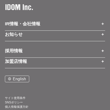
IR情報・会社情報
IR情報トップ
お知らせ
会社情報
お知らせトップ
採用情報
お知らせ
プレスリリース
採用情報トップ
経営方針
加盟店情報
コーポレートブログ
新卒営業職
グループ会社情報
加盟店情報トップ
社長メッセージ
中途営業職
English
お問い合わせ
ご契約までの流れと費用
事業展開
新卒・中途ビジネス職
説明会案内
店舗写真ライブラリー
新卒・中途アフターサービス職
仕組みメリット
中期経営計画
サイト使用条件
SNSポリシー
アルバイト
加盟店紹介
デジタルトランスフォーメーション（DX）
個人情報保護方針