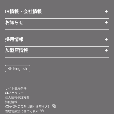
IR情報・会社情報
IR情報トップ
お知らせ
会社情報
お知らせトップ
採用情報
お知らせ
プレスリリース
採用情報トップ
経営方針
加盟店情報
コーポレートブログ
新卒営業職
グループ会社情報
加盟店情報トップ
社長メッセージ
中途営業職
English
お問い合わせ
ご契約までの流れと費用
事業展開
新卒・中途ビジネス職
説明会案内
店舗写真ライブラリー
新卒・中途アフターサービス職
仕組みメリット
中期経営計画
サイト使用条件
SNSポリシー
アルバイト
加盟店紹介
デジタルトランスフォーメーション（DX）
個人情報保護方針
法的情報
お問い合わせ
保険代理店業務に関する基本方針
業績・財務情報
古物営業法に基づく表示