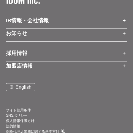
IR情報・会社情報
IR情報トップ
お知らせ
会社情報
お知らせトップ
採用情報
お知らせ
プレスリリース
採用情報トップ
経営方針
加盟店情報
コーポレートブログ
新卒営業職
グループ会社情報
加盟店情報トップ
社長メッセージ
中途営業職
English
お問い合わせ
ご契約までの流れと費用
事業展開
新卒・中途ビジネス職
説明会案内
店舗写真ライブラリー
新卒・中途アフターサービス職
仕組みメリット
中期経営計画
サイト使用条件
SNSポリシー
アルバイト
加盟店紹介
デジタルトランスフォーメーション（DX）
個人情報保護方針
法的情報
お問い合わせ
保険代理店業務に関する基本方針