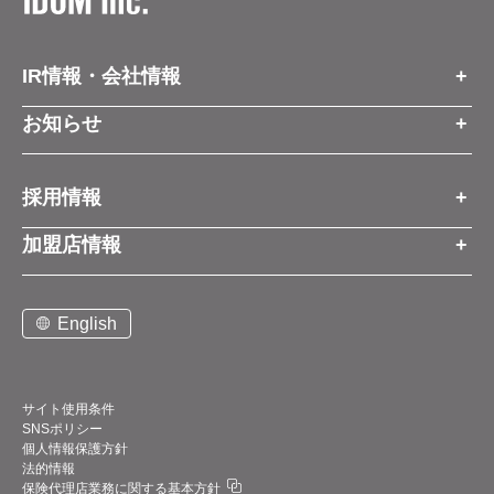
IR情報・会社情報
IR情報トップ
お知らせ
会社情報
お知らせトップ
採用情報
お知らせ
プレスリリース
採用情報トップ
経営方針
加盟店情報
コーポレートブログ
新卒営業職
グループ会社情報
加盟店情報トップ
社長メッセージ
中途営業職
English
お問い合わせ
ご契約までの流れと費用
事業展開
新卒・中途ビジネス職
説明会案内
店舗写真ライブラリー
新卒・中途アフターサービス職
仕組みメリット
中期経営計画
サイト使用条件
SNSポリシー
アルバイト
加盟店紹介
デジタルトランスフォーメーション（DX）
個人情報保護方針
法的情報
お問い合わせ
保険代理店業務に関する基本方針