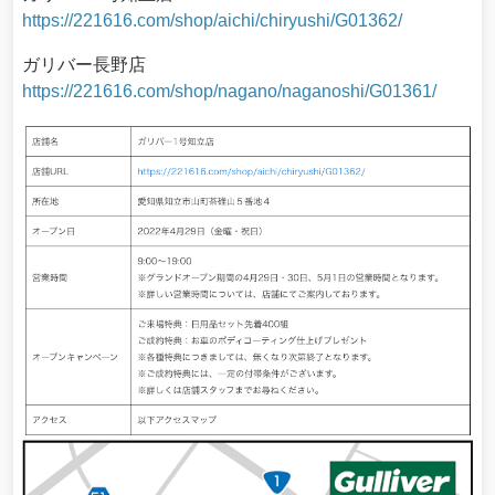
https://221616.com/shop/aichi/chiryushi/G01362/
ガリバー長野店
https://221616.com/shop/nagano/naganoshi/G01361/