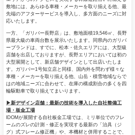
敷地には、あらゆる車種・メーカーを取り揃える他、最
先端のアフターサービスを導入し、多方面のニーズに対
応いたします。
一方、「ガリバー長野店」は、敷地面積19,546㎡、長野
県最大級の車両台数を展示いたします。同県内のガリバ
ーブランドは、すでに、松本・佐久エリアには、大型級
店舗を出店しておりますが、長野エリアにおいては初の
大型展開として、新店舗デザインとして出店いたしま
す。ガリバー1号知立店と同様、国内外を問わず様々な
車種・メーカーを取り揃える他、山岳・積雪地域ならで
はの地域ニーズに合わせて、在庫の構成割合の多くを四
輪駆動車で取り揃えてまいります。
▶新デザイン店舗：最新の技術を導入した自社整備工
場・板金工場
IDOMが展開する自社板金工場では、ミリ単位でのフレ
ームのズレの計測・修正を実現する最新の「治具（ジ
グ）式フレーム修正機」や、本機材と併用することで、