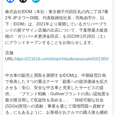
ebo
ena
株式会社IDOM（本社：東京都千代田区丸の内二丁目7番
ok
2号 JPタワー26階、代表取締役社長：羽鳥由宇介、以
下：IDOM）は、2021年より展開しているガリバーブラ
ンドの新デザイン店舗の出店について、千葉県最大級規
模の「ガリバー木更津金田店」を2023年1月28日（土）
にグランドオープンすることをお知らせします。
店舗
URL:
https://221616.com/shop/chiba/kisarazushi/G01365/
中古車の販売と買取を展開するIDOMは、中期経営計画
で発表した３つの重点テーマ「顧客への提供価値を拡大
させる：安心、安全な中古車と充実したサービスの提
供」、「ブランド戦略：Gulliverブランドの高い認知度を
最大限活用して収益性を高める」、「持続可能な社会
(SDGs)実現への貢献：事業を通じて環境問題へ貢献す
る」にもあるように、お客様がおクルマの購入後も継続