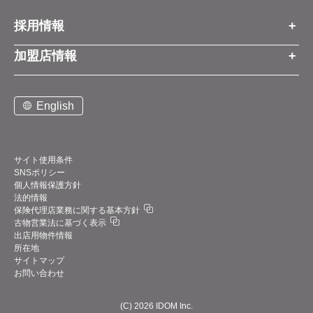
会社情報
お知らせトップ
採用情報
お知らせ
プレスリリース
採用情報トップ
経営方針
加盟店情報
コーポレートブログ
新卒営業職
グループ会社情報
加盟店情報トップ
社長メッセージ
中途営業職
English
お問い合わせ
ご契約までの流れと費用
事業展開
新卒・中途ビジネス職
説明会案内
店舗写真ライブラリー
新卒・中途アフターサービス職
仕組みメリット
中期経営計画
サイト使用条件
SNSポリシー
アルバイト
加盟店紹介
デジタルトランスフォーメーション（DX）
個人情報保護方針
法的情報
お問い合わせ
保険代理店業務に関する基本方針
業績・財務情報
古物営業法に基づく表示
サポート体制
出店用物件情報
四半期データ
所在地
サイトマップ
直近決算のポイント
お問い合わせ
主要業績・財務データ
(C) 2026 IDOM Inc.