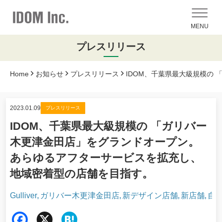
MENU
プレスリリース
Home
お知らせ
プレスリリース
IDOM、千葉県最大級規模の
2023.01.09
プレスリリース
IDOM、千葉県最大級規模の 「ガリバー
木更津金田店」をグランドオープン。
あらゆるアフターサービスを拡充し、
地域密着型の店舗を目指す。
Gulliver
ガリバー木更津金田店
新デザイン店舗
新店舗
自
,
,
,
,
Fac
X
Hat