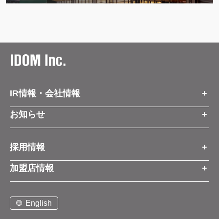
IR情報・会社情報
IR情報トップ
お知らせ
会社情報
お知らせトップ
採用情報
お知らせ
プレスリリース
採用情報トップ
経営方針
加盟店情報
コーポレートブログ
新卒営業職
グループ会社情報
加盟店情報トップ
社長メッセージ
中途営業職
English
お問い合わせ
ご契約までの流れと費用
事業展開