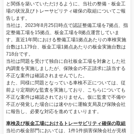
と関係を築いていただけるように、当社の整備・板金工
場の状況及びトレーサビリティ確保の取組についてご報
告します。
当社は、2023年8月25日時点で認証整備工場を7拠点、指
定整備工場を15拠点、板金工場を8拠点運営していま
す。直近1年間における整備工場1拠点あたりの車検実施
台数は1,179台、板金工場1拠点あたりの板金実施台数は
718台です。
当社は問題を受けて独自に自社板金工場を対象とした社
内調査を実施しましたが、保険金の不正請求に該当する
不正な案件は確認されませんでした。
また、同様に問題となっている車検不正については、従
前より定期的な監査を実施しており、こちらについても
不正な案件は確認されておりません。仮に監査で不備や
不正が発覚した場合には速やかに運輸支局及び保険会社
に報告し、必要な対応を進めてまいります。
車検及び板金工場におけるトレーサビリティ確保の取組
当社の板金部門においては、1件1件損害保険会社が見積