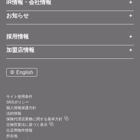
IR情報・会社情報
IR情報トップ
お知らせ
会社情報
お知らせトップ
採用情報
お知らせ
プレスリリース
採用情報トップ
経営方針
加盟店情報
コーポレートブログ
新卒営業職
グループ会社情報
加盟店情報トップ
社長メッセージ
中途営業職
English
お問い合わせ
ご契約までの流れと費用
事業展開
新卒・中途ビジネス職
説明会案内
店舗写真ライブラリー
新卒・中途アフターサービス職
仕組みメリット
中期経営計画
サイト使用条件
SNSポリシー
アルバイト
加盟店紹介
デジタルトランスフォーメーション（DX）
個人情報保護方針
法的情報
お問い合わせ
保険代理店業務に関する基本方針
業績・財務情報
古物営業法に基づく表示
サポート体制
出店用物件情報
四半期データ
所在地