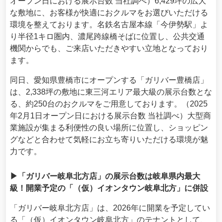
オープン日における展示台数 当社調べ）6,429坪の広大
な敷地に、お客様が快適におクルマをお選びいただける
環境を整えております。名鉄名古屋本線「今伊勢駅」よ
り半径1キロ圏内、濃尾跨線橋そばに位置し、公共交通
機関からでも、ご来店いただきやすい立地となっており
ます。
同日、愛知県豊橋市にオープンする「ガリバー豊橋店」
は、2,338坪の敷地に東三河エリア最大級の展示台数とな
る、約250台のおクルマをご用意しております。（2025
年2月1日オープン日における展示台数 当社調べ）大型商
業施設が集まる利便性の良い場所に位置し、ショッピン
グなどと合わせて気軽にお立ち寄りいただける環境が魅
力です。
▶「ガリバー岐阜北方店」の展示台数は岐阜県内最大
級！開業予定の「（仮）イオンタウン岐阜北方」に併設
「ガリバー岐阜北方店」は、2026年に開業を予定してい
る「（仮）イオンタウン岐阜北方」のテナントとして、