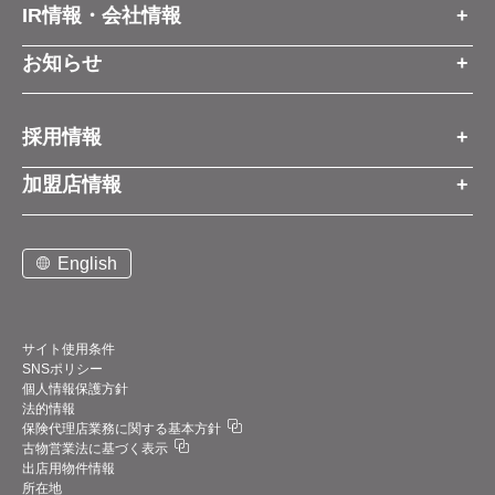
IR情報・会社情報
IR情報トップ
お知らせ
会社情報
お知らせトップ
採用情報
お知らせ
プレスリリース
採用情報トップ
経営方針
加盟店情報
コーポレートブログ
新卒営業職
グループ会社情報
加盟店情報トップ
社長メッセージ
中途営業職
English
お問い合わせ
ご契約までの流れと費用
事業展開
新卒・中途ビジネス職
説明会案内
店舗写真ライブラリー
新卒・中途アフターサービス職
仕組みメリット
中期経営計画
サイト使用条件
SNSポリシー
アルバイト
加盟店紹介
デジタルトランスフォーメーション（DX）
個人情報保護方針
法的情報
お問い合わせ
保険代理店業務に関する基本方針
業績・財務情報
古物営業法に基づく表示
サポート体制
出店用物件情報
四半期データ
所在地