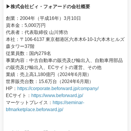
▶株式会社ビィ・フォアードの会社概要
創業：2004年（平成16年）3月10日
資本金：5,000万円
代表者：代表取締役 山川博功
本社：〒106-6137 東京都港区六本木6-10-1六本木ヒルズ
森タワー37階
従業員数：国内279名
事業内容：中古自動車の販売及び輸出入、自動車用部品
の販売及び輸出入、ECサイトの運営、その他
業績：売上高1,180億円（2024年6月期）
世界販売台数：15.6万台（2024年6月期）
HP：
https://corporate.beforward.jp/company/
ECサイト：
https://www.beforward.jp/
マーケットプレイス：
https://seminar-
bfmarketplace.beforward.jp/