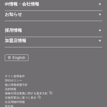
IR情報・会社情報
IR情報トップ
お知らせ
会社情報
お知らせトップ
採用情報
お知らせ
プレスリリース
採用情報トップ
経営方針
加盟店情報
コーポレートブログ
新卒営業職
グループ会社情報
加盟店情報トップ
社長メッセージ
中途営業職
English
お問い合わせ
ご契約までの流れと費用
事業展開
新卒・中途ビジネス職
説明会案内
店舗写真ライブラリー
新卒・中途アフターサービス職
仕組みメリット
中期経営計画
サイト使用条件
SNSポリシー
アルバイト
加盟店紹介
デジタルトランスフォーメーション（DX）
個人情報保護方針
法的情報
お問い合わせ
保険代理店業務に関する基本方針
業績・財務情報
古物営業法に基づく表示
サポート体制
出店用物件情報
四半期データ
所在地