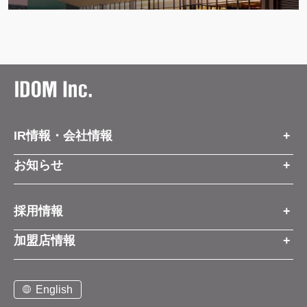
IR情報・会社情報
IR情報トップ
お知らせ
会社情報
お知らせトップ
採用情報
お知らせ
プレスリリース
採用情報トップ
経営方針
加盟店情報
コーポレートブログ
新卒営業職
グループ会社情報
加盟店情報トップ
社長メッセージ
中途営業職
English
お問い合わせ
ご契約までの流れと費用
事業展開