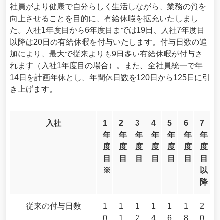
社員がより健康で自分らしく生活しながら、業務の質を
向上させることを目的に、有給休暇を拡充いたしまし
た。入社1年度目から6年度目までは19日、入社7年度目
以降は20日の有給休暇を付与いたします。付与日数の追
加により、最大で従来よりも9日多い有給休暇が付与さ
れます（入社1年度目の場合）。また、全社員統一で年
14日を計画年休とし、年間休日数を120日から125日に引
き上げます。
入社
1
2
3
4
5
6
7
年
年
年
年
年
年
年
度
度
度
度
度
度
度
目
目
目
目
目
目
目
※
以
降
従来の付与日数
1
1
1
1
1
1
2
0
1
2
4
6
8
0