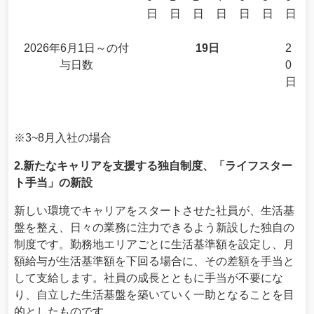
日
日
日
日
日
日
日
2026年6月1日～の付
19日
2
与日数
0
日
※3~8月入社の場合
2.新たなキャリアを支援する独自制度、「ライフスター
ト手当」の新設
新しい環境でキャリアをスタートさせた社員が、生活基
盤を整え、日々の業務に注力できるよう新設した独自の
制度です。勤務地エリアごとに生活基準額を設定し、月
額給与が生活基準額を下回る場合に、その差額を手当と
して支給します。社員の成長とともに手当が不要にな
り、自立した生活基盤を築いていく一助となることを目
的としたものです。