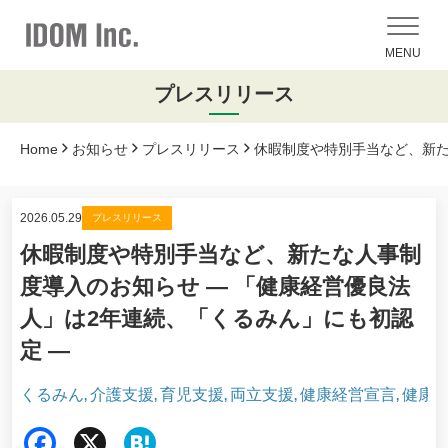
MENU
プレスリリース
Home
お知らせ
プレスリリース
休暇制度や特別手当など、新た
2026.05.29
プレスリリース
休暇制度や特別手当など、新たな人事制
度導入のお知らせ — 「健康経営優良法
人」は2年連続、「くるみん」にも初認
定 —
くるみん
介護支援
育児支援
両立支援
健康経営宣言
健康
,
,
,
,
,
Fac
X
Hat