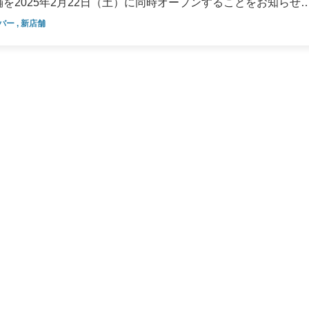
を2025年2月22日（土）に同時オープンすることをお知らせ
統合報告書
バー
,
新店舗
ン（DX）
サステナビリティ/
たな仕組みとサービスを通じて、お客様の人生を豊かに彩る「ま
コーポレートガバナンス
意しております。立体駐車場での展示があり、天候を気にせずに
サステナビリティ
す。香椎箱崎浜線「香椎浜中央」交差点そば、福岡都市高速「
道路からのアクセスが良好です。向かいには大型商業施設「イ
コーポレート・ガバナンス
さまざまな用事とあわせて気軽に足をお運びいただけます。こ
、活気あるエリアとなっています。こうした変化の中、当店が
なものにするため、地域に根差したサービスの提供に邁進して
庄店」は、敷
100台以上のおクルマを展示いたします。本庄宮通り「本庄宮前
ンターやスーパーマーケットが集まる利便性の高いエリアです
育施設も多く、“文教の町”としても知られています。このよう
を使われている方から、初めておクルマをお持ちになるお客様
た、当店は佐賀県初となる、自社整備工
、特定整備事業の認証を取得しており、先進安全自動車に付属
作業を行うことが認められています。そのため、おクルマのお