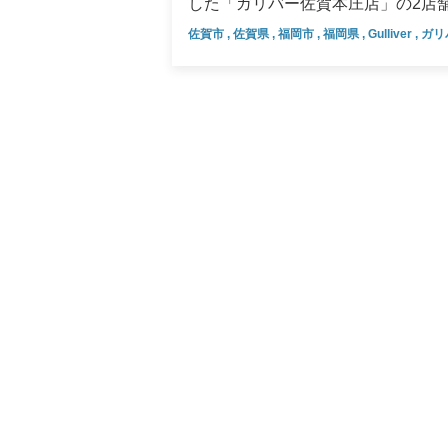
した「ガリバー佐賀本庄店」の2店舗
中期経営計画
たします。 ▶あなたのまちをもっと便利に！福岡市に「ガリバー香椎浜店」が誕生 中古車の販売お
佐賀市
,
佐賀県
,
福岡市
,
福岡県
,
Gulliver
,
ガリ
デジタルトランスフォーメーショ
よび買取を手がけるIDOMは、新
のクルマ屋」を目指しています。 福岡県福岡市にオープンする「ガリバー香椎浜店」は2,772坪の敷
業績・財務情報
地に100台以上のおクルマをご用
っくりとおクルマをご覧いただけま
四半期データ
椎浜インター」付近に立地し、幹線
直近決算のポイント
ンモール香椎浜」が立地しており、
地域は住宅や商業施設の開発が進み
主要業績・財務データ
客様のカーライフをより便利で快適
いります。 写真：商談スペース（イメージ） 画像：キッズスペース（イメージ） ▶「ガリバー佐賀
四半期別主要業績データ
本庄店」は県内初の自社整備工場併設！ 佐賀県佐賀市にオープンする「ガリバー佐賀本
地面積4,712坪の広大な敷地に、
差点そばに位置し、周辺はホームセ
近隣は、佐賀大学をはじめとする教
環境を活かし、長く大切におクルマ
で、身近で頼れる存在となれる店舗づくりをいたします。 ま
場を併設した店舗です。整備工場は
るカメラやセンサー等の点検や脱着