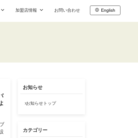
加盟店情報
お問い合わせ
English
ブログ
職
内
株主向け情報
ト
わせ
株主総会
株主通信
お知らせ
株主還元
バ
IR基礎情報
よ
お知らせトップ
IRスケジュール
ーブ
株式データ
カテゴリー
設