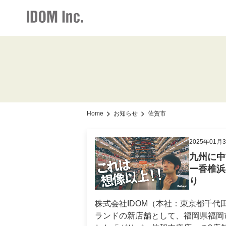
IR情報・会社情報
採用情報
お知らせ
加盟店情報
IR情報トップ
加盟店情報トップ
採用情報トップ
お知らせト
会社情報
仕組みメリット
新卒・中途ビジネス職
グループ会
Home
お知らせ
佐賀市
お知らせ
サポート体制
2025年01月
経営方針
九州に中
社長メッセージ
ー香椎浜
り
事業展開
株式会社IDOM（本社：東京都千代田
店舗写真ライブラリー
ランドの新店舗として、福岡県福岡