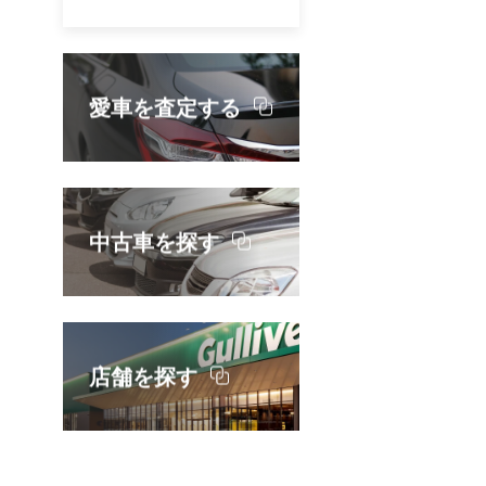
お
を
愛車を査定する
P
区
ア
中古車を探す
つ
店舗を探す