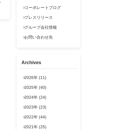
い
よくあるご質問
コーポレートブログ
IRポリシー
ち
プレスリリース
法定公告
グループ会社情報
ゆ
香
お問い合わせ
お問い合わせ先
オ
の
お
Archives
ま
2026年 (11)
」交
2025年 (40)
。
2024年 (24)
な
ま
2023年 (23)
2022年 (44)
す
預
2021年 (25)