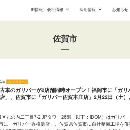
IR情報・会社情報
採用情報
お知らせ
佐賀市
ップ
ご契約までの流れと費用
IR資料室
新卒営業職
プレスリリース
コーポレート
中途営業
説明会案
社情報
加盟店紹介
新卒・中途アフターサービス職
お問い合わせ
アルバイ
お問い合
IR資料室最新情報
適時開示
31日
プレスリリース
決算短信
古車のガリバーが2店舗同時オープン！福岡市に「ガリ
有価証券報告書
店」、佐賀市に「ガリバー佐賀本庄店」2月22日（土）
決算説明会資料
区丸の内二丁目7-2 JPタワー26階、以下：IDOM）はガリバ
コーポレート・ガバナンス報告書
市に「ガリバー香椎浜店」、佐賀県佐賀市に自社整備工場を併