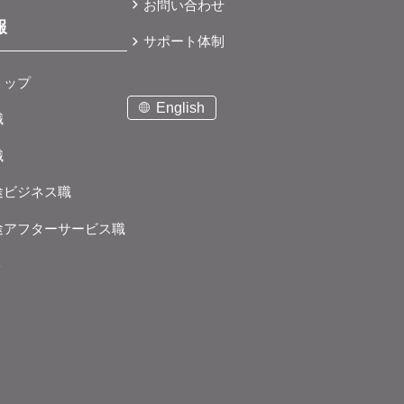
お問い合わせ
報
サポート体制
トップ
English
職
職
途ビジネス職
途アフターサービス職
ト