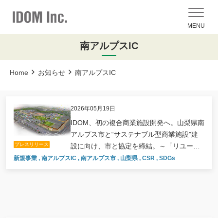
MENU
南アルプスIC
Home
お知らせ
南アルプスIC
2026年05月19日
IDOM、初の複合商業施設開発へ。山梨県南
アルプス市と“サステナブル型商業施設”建
プレスリリース
設に向け、市と協定を締結。～「リユース
で暮らしを自由にアップデート」をコンセ
新規事業
,
南アルプスIC
,
南アルプス市
,
山梨県
,
CSR
,
SDGs
プトに、地域の交流拠点を提供～