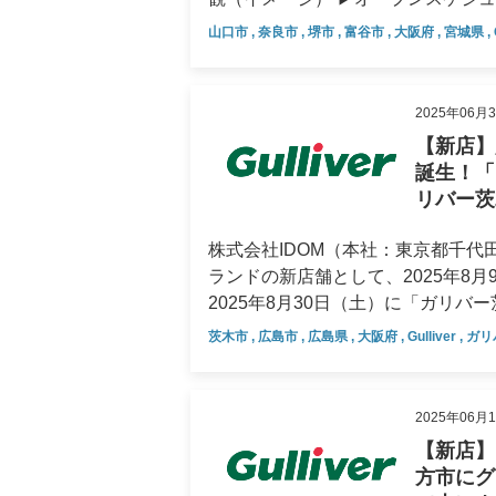
中期経営計画
（木・祝）ガリバー泉北店（大阪府
山口市
,
奈良市
,
堺市
,
富谷市
,
大阪府
,
宮城県
,
デジタルトランスフォーメーショ
市） ：2026年1月3日（土）ガリ
各店舗ともグランドオープンを前に
業績・財務情報
店舗情報をご覧ください。 ▶仙台市のベッドタウンにオープン「ガリバー仙台富谷店」 「ガリバー
2025年06月
仙台富谷店」は、仙台市の北側に位
四半期データ
【新店】
宮城県富谷市に出店いたします。 
誕生！「
位置し、4,509坪の広大な敷地に
直近決算のポイント
リバー茨
市北部から北西部のエリアを広くカ
主要業績・財務データ
お、宮城県内における大型店の出店は
株式会社IDOM（本社：東京都千代田
なります。 ▶市内最大級の約260台を展示、広大な敷地を有する「ガリバー泉北店」 大阪府堺市に、
ランドの新店舗として、2025年8
四半期別主要業績データ
4,478坪という広大な敷地と、市
2025年8月30日（土）に「ガリバー茨
「ガリバー泉北店」が誕生します。
ちをもっと便利に！広島市に「ガリバー広島インター
茨木市
,
広島市
,
広島県
,
大阪府
,
Gulliver
,
ガリ
のそばに位置しており、お車でのア
積1,733坪を誇る大型店舗「ガリ
種多様な車両をラインナップし、堺
加え、立体駐車場も活用した展示ス
拠点として、幅広いニーズにお応え
をご覧いただけます。 店舗は国道54号線 緑井6丁目交差点から東松原橋を渡ったすぐの場所に位置
2025年06月
の枚方店、茨木店に続く今期3店舗目の出店となります。 ▶
し、周辺には大型商業施設が集まる
【新店】
誕生「ガリバー奈良店」 奈良県奈良市、近鉄橿原線「西ノ京駅」からも徒歩圏内という利便性の高い
アクセスも良好で、お買い物やお出かけ
方市にグ
立地に、奈良市内最大級の約230
ンドオープンに先駆けて、8月2日