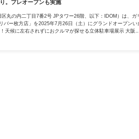
り。プレオープンも実施
この場所は、京奈和自動車道・奈良インターチェンジ（仮称）の設
をお迎
ど、今後さらなるにぎわいが期待されるエリアです。発展を続
区丸の内二丁目7番2号 JPタワー26階、以下：IDOM）は、ガ
を選べる環境をご用意いたします。 ▶山口市中心部から
す（当社調べ・オープン時の展示台数）。こちらの店舗も、スペ
バー枚方店」を2025年7月26日（土）にグランドオープンい
山口市に展開するのは、県内最大級と
展示を行い、お客様の多様なニーズにお応えいたします。 大阪
・オープン時の台数）、敷地面積3,665坪の大型店です。出店地
線沿いに位置し、大阪モノレール「沢良宜駅」からは徒歩5分と
「ガリバー枚方店」は、府内最大級となる約270台を展示し（
好な県道61号線沿い。近隣には複数のショッピングモールが立
。茨木市内はもちろんのこと、吹田市、摂津市、高槻市など、
数）、多種多様なおクルマの中からお客様の好みやライフスタ
お出かけついでに、気軽に立ち寄っていただける利便性が魅力
います。 ▶じっくり悩んでOK！居心地の良
。1,865坪の敷地に立体駐車場での展示方式を採用すること
けにくい環境を整えています。これにより、お客様の大切なお
ター店」へと名称を変更いたします。新店舗とともに、引き続
づくりにこだわっています。 ◇商談スペース木やグリ
、国道1号線と170号線が交差する
スペース（イメージ） 店
な設計となっており、緊張感なくお話いただけるスペースを目
り、大阪府内はもちろん、京都方面からのアクセスも良好です
づくりにこだわっています。 ◇商談スペース木やグリ
徒歩圏内にあるため、おクルマを初めて検討される方にもご来
な設計となっており、緊張感なくお話いただけるスペースを目
スペースを設けております。コンセント付きのカウンター席で
：商談
ェ・ラウンジスペースお客様にゆった
スペースを設けております。コンセント付きのカウンター席で
のラウンジのような落ち着いた雰囲気を持たせ、高級感のある
には併設するカフェスペースからお好みのドリンクを持ち込む
ェ・ラウンジスペースお客様にゆった
様々な種類のお飲み物をご用意しており、商談スペースやラウ
して商談をしていただける空間を目指しています。また、小さ
のラウンジのような落ち着いた雰囲気を持たせ、高級感のある
ージ） IDOMは新たな
だけるキッズスペースも用意しており、ご家族揃っておクルマ
様々な種類のお飲み物をご用意しており、商談スペースやラウ
の人生を豊かに彩る「まちのクルマ屋」になることを目指して
 画像：カフェスペース（イメージ） 画
ージ） 画像：ラウンジ
づくりに取り組み、おクルマに関するお困りごとを気軽に、安