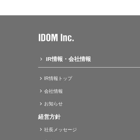
してご相談いただけるよう取り組んでまいります。 ▶「ガリバー広島
彩る「まちのクルマ屋」になること
のクルマ屋」になることを目指して
ガリバー広島インター店公式サイトhttps://
み、おクルマに関するお困りごとを
め、おクルマに関するあらゆるご相談にお応え
9日（土）所在地広島県広島市安佐南区緑
▶店舗情報 当店は7月26日（土）のグランドオープンに先駆け、7月19日（土）〜 25日（金）までプ
店」店舗情報 店舗名ガリバー仙台富谷店公式サイトhttps://221616.com/shop/miyagi/G01487/オープン
は、店舗にてご案内しております。アクセス ▶「ガリバー茨木店」店舗情報 
レオープンを実施いたします。 店舗名ガリバー枚方店公式サイト
日2026年1月1日（木・祝）プレオー
公式サイトhttps://221616.com/
https://221616.com/shop/
成田1-5-10営業時間10:00～2
木市高浜町2-36営業時間10:00
4-10-20営業時間10:00～20
▶「ガリバー泉北店」店舗情報 店舗名ガリバー泉北店公式サイト
アクセス ＜本件に関するお問い合わ
ス ＜本件に関するお問い合わせ先＞株式会
https://221616.com/shop/o
27日（土）〜 2026年1月2日（金）
IR情報・会社情報
月3日（土・オープン日）と1月4日（
案内しております。 ▶「ガリバー奈良店」店舗情報 店舗名ガリバー奈良店公式サイト
IR情報トップ
https://221616.com/shop/n
日（土）〜 2026年1月2日（金）所在
会社情報
（土・オープン日）と1月4日（日）の
しております。 ▶「ガリバー山口店」店舗情報 店舗名ガリバー山口店公式サイト
お知らせ
https://221616.com/shop/y
経営方針
12月27日（土）〜 2026年1月2日（
日（土・オープン日）と1月4日（日）
社長メッセージ
内しております。 ＜本件に関するお問い合わせ先＞株式会社IDOM広報ユニット Email ＜pr@glv.co.jp
＞