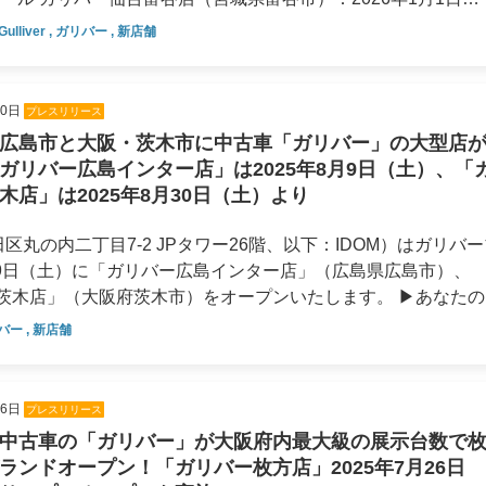
統合報告書
堺市） ：2026年1月3日（土）ガリバー奈良店（奈良県
Gulliver
,
ガリバー
,
新店舗
ン（DX）
サステナビリティ/
バー山口店（山口県山口市） ：2026年1月3日（土） なお、
コーポレートガバナンス
、プレオープン営業を実施いたします。詳細は本リリース下部
30日
プレスリリース
サステナビリティ
置し、子育て世代を中心に人口増加が続くベッドタウンである
広島市と大阪・茨木市に中古車「ガリバー」の大型店
市の複合施設「ユートミヤ」の開業も控える「けやき通り」沿
コーポレート・ガバナンス
ガリバー広島インター店」は2025年8月9日（土）、「
約250台（オープン時）を展示。富谷市内のお客様はもちろん、
木店」は2025年8月30日（土）より
バーし、地域の皆様のカーライフをサポートしてまいります。
、2025年3月の「ガリバー仙台利府店」に続き、今期2店舗
区丸の内二丁目7-2 JPタワー26階、以下：IDOM）はガリバ
月9日（土）に「ガリバー広島インター店」（広島県広島市）、
内最大級の在庫数約260台（当社調べ・オープン時の台数）を誇る
木店」（大阪府茨木市）をオープンいたします。 ▶あなたのま
 本店舗は、地域の主要幹線道路である泉北2号線沿い、落合大
店」が誕生！ このたび広島県広島市に、敷地面
バー
,
新店舗
クセスが非常にスムーズです。広々とした敷地面積を活かして
バー広島インター店」がオープンいたします。屋外展示スペース
市内はもちろん、大阪府南部エリアにおける中古車選びの新た
タイルにより、天候に左右されることなく、ゆっくりとおクル
してまいります。なお、府内の新店舗としては、2025年オー
16日
プレスリリース
アクセス向上が期待される注目エリアに
、利便性と賑わいを兼ね備えたエリアにあります。おクルマで
中古車の「ガリバー」が大阪府内最大級の展示台数で
のついでにお立ち寄りいただきやすい立地です。 なお、グラ
ランドオープン！「ガリバー枚方店」2025年7月26日
台（当社調べ・オープン時の台数）を展示する大型店がオープン
（土）よりプレオープンを実施いたします。お近くにお越しの際