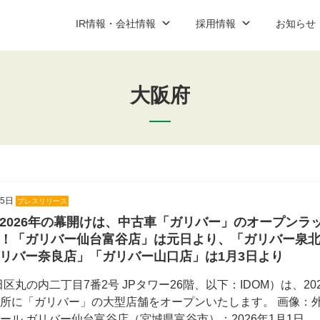
IR情報・会社情報
採用情報
お知らせ
大阪府
ップ
ご契約までの流れと費用
IR資料室
新卒営業職
プレスリリース
コーポレート
中途営業
説明会案
社情報
加盟店紹介
新卒・中途アフターサービス職
お問い合わせ
アルバイ
お問い合
IR資料室最新情報
適時開示
05日
プレスリリース
決算短信
2026年の幕開けは、中古車「ガリバー」のオープンラ
有価証券報告書
！「ガリバー仙台富谷店」は元日より、「ガリバー泉
リバー奈良店」「ガリバー山口店」は1月3日より
決算説明会資料
丸の内二丁目7番2号 JPタワー26階、以下：IDOM）は、202
コーポレート・ガバナンス報告書
所に「ガリバー」の大型店舗をオープンいたします。 画像：外