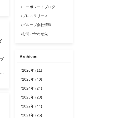
よくあるご質問
奈良
コーポレートブログ
IRポリシー
プレスリリース
の
法定公告
グループ会社情報
、
お問い合わせ
お問い合わせ先
が
いに
ガ
仙台
 な
目と
Archives
ーブ
2026年 (11)
橋
2025年 (40)
多
に
な
2024年 (24)
マ
プン
2023年 (23)
の
2022年 (44)
枚
し
2021年 (25)