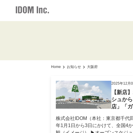
IR情報・会社情報
採用情報
お知らせ
加盟店情報
IR情報トップ
加盟店情報トップ
採用情報トップ
お知らせト
会社情報
仕組みメリット
新卒・中途ビジネス職
グループ会
Home
お知らせ
大阪府
お知らせ
サポート体制
2025年12月
経営方針
【新店】
社長メッセージ
シュから
店」「ガ
事業展開
株式会社IDOM（本社：東京都千代田区
店舗写真ライブラリー
年1月1日から3日にかけて、全国4か
観（イメージ） ▶オープンスケジュール ガリバー仙台富谷店（宮城県富谷市）：2026年1月1日