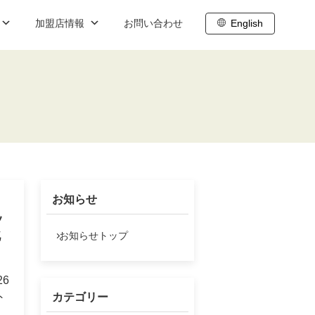
加盟店情報
お問い合わせ
English
ブログ
職
内
株主向け情報
ト
わせ
株主総会
株主通信
お知らせ
株主還元
ッ
IR基礎情報
北
お知らせトップ
IRスケジュール
6
株式データ
カテゴリー