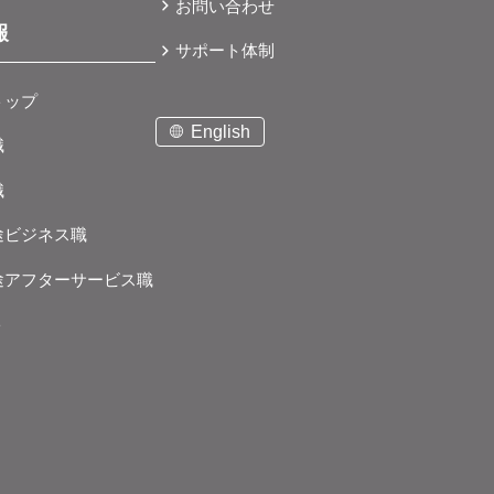
お問い合わせ
報
サポート体制
トップ
English
職
職
途ビジネス職
途アフターサービス職
ト