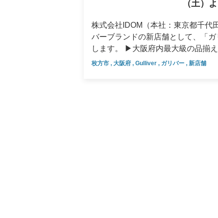
（土）よ
ます。 3,321坪の敷地を有する
は、ぜひ気軽にお立ち寄りください。 ▶「ガリバー茨木店」は市内最大級の展示台数でお客様
や、JR新駅の開業が予定されるな
え！ 大阪府茨木市にオープンする「ガリバー茨木店」は1,865坪の敷地に、茨木市内最大級となる約
株式会社IDOM（本社：東京都千代田
この地域で、お客様が長く安心しておクルマ
220台のおクルマを展示いたしま
バーブランドの新店舗として、「ガリ
も好アクセス！県内最大級の展示場「ガリバー山口店」 山口県
スを最大限に活用する立体駐車場での
します。 ▶大阪府内最大級の品揃え！天候に左右されずにおクルマが探せる立体駐車場展示 大阪府
なる約230台を展示する（当社調べ
中央環状線の高架下、府道143号
枚方市にこの度新たにオープンする
は、市内中心部からのアクセスも良
枚方市
,
大阪府
,
Gulliver
,
ガリバー
,
新店舗
共交通機関でのアクセスも良好です
社調べ・オープン時における展示台
並び、週末の買い出しやご家族での
域からのお客様にもご来店いただきやすい環境となって
ルに合った一台をお選びいただけます
す。 なお、本店舗のオープンに伴い、これまで山口市大内矢田南にて営業しておりました「ガリバ
さを追求した店舗デザイン 画像：商談スペース（イメージ） 写真：キッズスペース（イメージ） 店
で、雨や強い日差しなどの影響を受
ー山口店」は、「ガリバー山口イン
内は、お客様が快適にお過ごしいただける空間
ルマをより良い状態でお探しいただくことができます。 当店は
ご愛顧いただけますようお願い申し上げます。 ▶店内のご紹介 画像：商談
ーンを用いて、温かみのある開放的
「中振南交差点」付近に位置してお
内は、お客様が快適にお過ごしいただける空間
しました。 ◇キッズスペース小さなお子様をお連れのお客様でも安心してご利用いただけるよう、絵
さらに、京阪本線「光善寺駅」から
ーンを用いて、温かみのある開放的
本やおもちゃ等をご用意したキッズ
いただきやすい立地となっています。 ▶ゆったりとした空間で心ゆくまでクルマ選びを 画像
しました。 ◇キッズスペース小さなお子様をお連れのお客様でも安心してご利用いただけるよう、絵
お子様を見守りながらご商談いただくことが可能です。 ◇カフ
スペース（イメージ） 店内は木やグリーンを用いて、温かみのある開放的な商談スペースをご用意し
本やおもちゃ等をご用意したキッズ
りとお過ごしいただけるよう、空港
ております。こちらの商談スペース
お子様を見守りながらご商談いただくことが可能です。 ◇カフ
ザインに仕上げています。カフェは
ともでき、お客様がゆったりと安心
りとお過ごしいただけるよう、空港
ジスペースへ自由にお持ち込みいただけます。 画像：ラウンジスペース（イメ
お子様を見守りながらお過ごしいた
ザインに仕上げています。カフェは
仕組みとサービスを通じて、お客様
びをお楽しみいただけるよう、環境づくりに努めています。
ジスペースへ自由にお持ち込みいただけます。 写真：キッズスペース（イメ
ります。今後も地域に根ざした店舗
像：キッズスペース（イメージ） IDOMは新たな仕組みとサービスを通じて、お客様の人生を豊かに
スペース（イメージ） IDOMは新たな仕組みとサービスを通じて、お客様の人生を豊かに彩る「まち