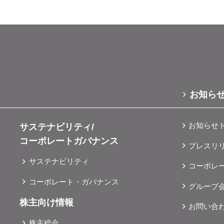
インター店」店舗情報 店舗名
を目指しております。今後も地域に根ざした店舗づくりに取り
おります。今後も地域ごとの特性に寄り添った店舗づくりを進
221616.com/shop/hiroshima/G01477/オープン日2025年
気軽に、安心してご相談いただけるよう取り組んでまいります
できるよう邁進いたします。 ▶「ガリバー仙台富谷
井6-17-1営業時間10:00～20:00※詳しい営業時間につい
店舗名ガリバー茨木店
プン日2025年12月25日（木）〜 31日（水）所在地宮城県富
shop/osaka/G01479/オープン日2025年8月30日（土）所在地大阪府
osaka/G01476/オープン日2025年7月26日（土）所在地大阪府枚方市北中
0:00※詳しい営業時間については、店舗にてご案内しております。
～20:00※詳しい営業時間については、店舗にてご案内しております
:00※詳しい営業時間については、店舗にてご案内しております。アク
せ先＞株式会社IDOM広報ユニット Email ＜pr@glv.co.jp＞
社IDOM広報ユニット Email ＜pr@glv.co.jp＞
saka/G01488/オープン日2026年1月3日（土）プレオープン日2025年12
所在地大阪府堺市中区八田寺町501-15営業時間10:00～20:00※
お知ら
日）のみ9:00～20:00※詳しい営業時間については、店舗にて
お知らせ
サステナビリティ/
ara/G01490/オープン日2026年1月3日（土）プレオープン日2025年12月
地奈良県奈良市西ノ京町143-3営業時間10:00～20:00※1月3
コーポレートガバナンス
プレスリ
み9:00～20:00※詳しい営業時間については、店舗にてご案
サステナビリティ
コーポレ
amaguchi/G01495/オープン日2026年1月3日（土）プレオープン日2025
コーポレート・ガバナンス
グループ
金）所在地山口県山口市黒川3717-1営業時間10:00～20:00※1
のみ9:00～20:00※詳しい営業時間については、店舗にてご
株主向け情報
お問い合
株主総会