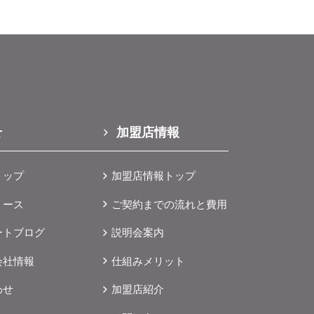
組
8月
。
て
谷市
茨
振
。
セ
月
1
せ
加盟店情報
ご
トップ
加盟店情報トップ
13
日
リース
ご契約までの流れと費用
内
ートブログ
説明会案内
年
会社情報
仕組みメリット
月3
案
わせ
加盟店紹介