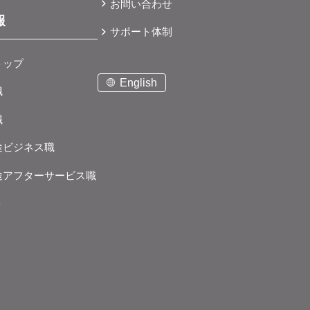
お問い合わせ
報
サポート体制
トップ
English
職
職
途ビジネス職
途アフターサービス職
ト