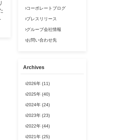
よくあるご質問
リ
コーポレートブログ
た
IRポリシー
プレスリリース
雨
法定公告
グループ会社情報
マ
お問い合わせ
お問い合わせ先
ペ
市
一
Archives
さ
2026年 (11)
を
2025年 (40)
ま
2024年 (24)
て
2023年 (23)
2022年 (44)
り
2021年 (25)
い