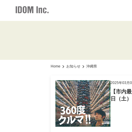
IR情報・会社情報
採用情報
お知らせ
加盟店情報
IR情報トップ
加盟店情報トップ
採用情報トップ
お知らせト
会社情報
仕組みメリット
新卒・中途ビジネス職
グループ会
Home
お知らせ
沖縄県
お知らせ
サポート体制
2025年03月
経営方針
【市内最
社長メッセージ
日（土）
事業展開
店舗写真ライブラリー