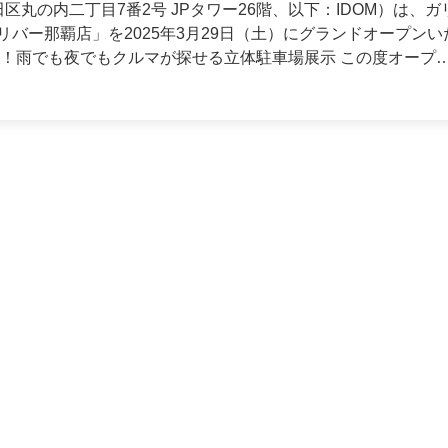
統合報告書
区丸の内二丁目7番2号 JPタワー26階、以下：IDOM）は、ガ
バー那覇店」を2025年3月29日（土）にグランドオープンい
ン（DX）
サステナビリティ/
コーポレートガバナンス
坪の広大な敷地に、立体駐車場での展示方式を採用することで、
くい環境を整えています。これにより、お客様の大切なおクル
サステナビリティ
とができます。また、8階建ての建物のうち約5フロアを展示ス
コーポレート・ガバナンス
なおクルマを豊富に取り揃えています。オープン時には、那覇
0台を展示する予定で、お客様の好みやライフスタイルに合った
ります。また、周囲は商業施設が集まるエリアとなっており、
空間で心ゆくまでクルマ選びを
談スペースには併設するカフェスペースからお好みのドリンク
たりと安心して商談をしていただける空間を目指しています。
過ごしいただけるキッズスペースも用意しており、ご家族揃っ
りに努めています。 画像：カフェスペース（イメ
なることを目指しております。今後も地域に根ざした店舗づく
りごとを気軽に、安心してご相談いただけるよう取り組んでま