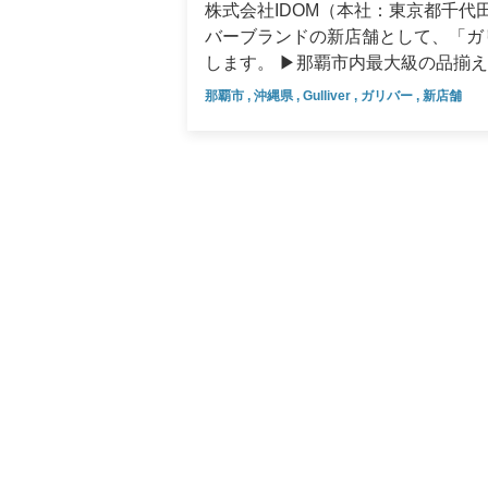
中期経営計画
株式会社IDOM（本社：東京都千代田
バーブランドの新店舗として、「ガリ
デジタルトランスフォーメーショ
します。 ▶那覇市内最大級の品揃え！雨でも夜でもクルマが探せる立体駐車場展示 この度オープン
する「ガリバー那覇店」は3,825
業績・財務情報
那覇市
,
沖縄県
,
Gulliver
,
ガリバー
,
新店舗
や、強い日差しなどの影響を受けに
四半期データ
を、より良い状態でご覧いただくこ
ースとして活用しており、多種多様
直近決算のポイント
内最大級（当社調べ）となる約23
台をお選びいただけます。 当店は国道58号沿い、上之屋交差点近くに位置し、県内各地からアクセス
主要業績・財務データ
していただきやすい立地となってお
まざまな用事のついでに足をお運びいただけます。 ▶ゆったりとした
四半期別主要業績データ
画像：商談スペース（イメージ） 店内は木やグリーンを用いて、温かみのある開放的な商談スペース
をご用意しております。こちらの商
持ち込むこともでき、お客様がゆっ
た、小さなお子様を見守りながらお
おクルマ選びをお楽しみいただけるよう、環境づく
ージ） 画像：キッズスペース（イメージ） IDOMは新たな仕組みとサービスを通じて、お客様の人生
を豊かに彩る「まちのクルマ屋」に
に取り組み、おクルマに関するお困