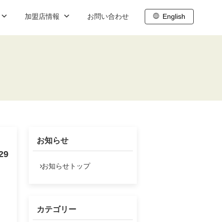
加盟店情報
お問い合わせ
English
ブログ
職
内
株主向け情報
ト
わせ
株主総会
株主通信
お知らせ
株主還元
29
IR基礎情報
お知らせトップ
IRスケジュール
株式データ
カテゴリー