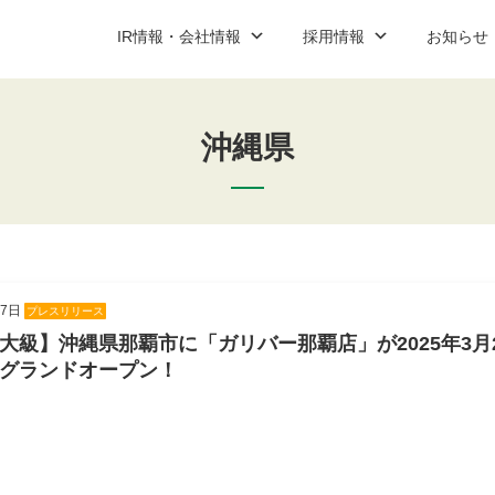
IR情報・会社情報
採用情報
お知らせ
沖縄県
ップ
ご契約までの流れと費用
IR資料室
新卒営業職
プレスリリース
コーポレート
中途営業
説明会案
社情報
加盟店紹介
新卒・中途アフターサービス職
お問い合わせ
アルバイ
お問い合
IR資料室最新情報
適時開示
07日
プレスリリース
決算短信
大級】沖縄県那覇市に「ガリバー那覇店」が2025年3月
有価証券報告書
グランドオープン！
決算説明会資料
コーポレート・ガバナンス報告書