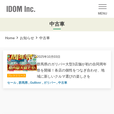
MENU
中古車
Home
お知らせ
中古車
2025年10月03日
群馬県のガリバー大型3店舗が初の合同周年
祭を開催！各店の個性をつなぎ合わせ、地
プレスリリース
域に新しいクルマ選びの楽しさを
セール
,
群馬県
,
Gulliver
,
ガリバー
,
中古車