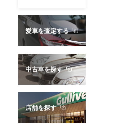
テ
ンス
揃
可
整
に
ま
愛車を査定する
り
い
や
フ
、
ら
中古車を探す
な
ン
ち
テ
カ
お
店舗を探す
テ
し
を