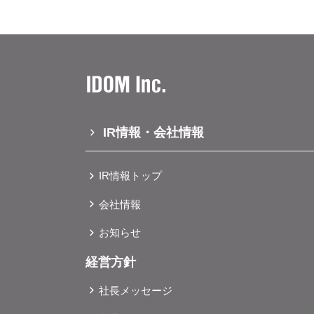
併設しておりますので、お客様のア
ャンペーン ご来場特典：あんしん除菌ギフトセットプレゼントご成約特典：人気メーカーティッシュ
承ることが可能です。 自社自動車整備工場：最新設備を導入した自社自動車整備工場では、メンテナ
プレゼント、メンテナンスパック点
ンスや車検、オイル交換など、お車
ざいますので、なくなり次第終了と
ます。作業中の風景をご確認いただくことが可能となりま
で、詳しくは店舗スタッフにお尋ねください。 ●新型コロナウイルス感染症
ースの間には、カフェコーナーを設
え、店内の清掃・消毒や従業員の健
可能となり、また、多くのお客様にご利
り、お客様と従業員の安全と健康に
ー小山店」店舗情報 「ガリバー小山店」では、グランドオープンを記念し、ご来場、ご成約いただい
め、ご来場いただくお客様には、マ
たお客様に向けてキャンペーンを予
ております。何卒ご理解を賜りますようお願い申し上げます
IR情報・会社情報
い。 店舗名 ガリバー小山店 店舗URL https://221616.com/shop/tochigi/oyamashi/G01355/ 住所 栃木県
社IDOM広報セクション Email ＜pr@gl
小山市 喜沢710-1 オープン日 2021年9月4日（土） 営業時間 9:00～19:00※9月14日以降は、10時よ
り営業開始しております。※詳しい営業
IR情報トップ
ャンペーン ご来場特典：日用品ベストセレクト4点セットご成約特典：お米２kgプレゼントメンテナ
ンスパック点検2年コースプレゼン
会社情報
り次第終了とさせて頂きます。※各
お知らせ
フにお尋ねください。 ● 新型コロナウイルス感染症の拡大予防を最優先に考え、店内の清掃・消毒や
従業員の健康管理をはじめ、状況に
経営方針
全と健康に配慮して営業いたします
には、マスク着⽤や消毒、ソーシャ
社長メッセージ
賜りますようお願い申し上げます。 本件に関するお問い合わせ先株式会社IDOM広報セクション