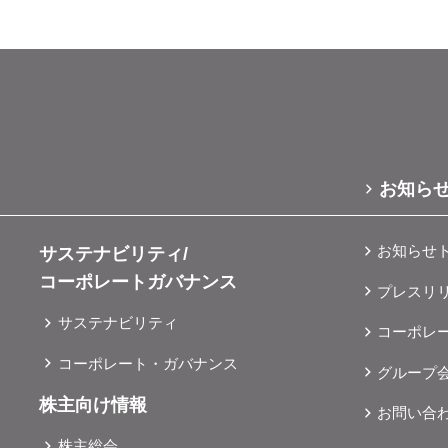
フターサービスに関するご要望をクイックに、かつ、スムーズ
検2年コースプレゼント※ご来場・ご成約特典は、数に限りが
に関するあらゆるご相談を承り、アフターサービスを提供いた
させて頂きます。※各特典には、それぞれ条件がございますの
す。 カフェコーナー：ラウンジと商談スペ
の拡大予防を最優先に考
けております。お飲物は、商談ルームやラウンジにもお持ち込
康管理をはじめ、状況に応じた入場制限などの感染防止対策を
用いただけるよう様々な種類を揃えております。 ● 「ガリバ
配慮して営業いたします。●新型コロナウイルス感染防⽌のた
スク着⽤や消毒、ソーシャルディスタンス等にご協⼒をいただ
定しております。詳しくは、店舗スタッフにお問い合わせくだ
。 <本件に関するお問い合わせ先>株式会
お知ら
v.co.jp＞
時間については、店舗にてご案内しております。 オープンキ
お知らせ
サステナビリティ/
コーポレートガバナンス
ト※ご来場・ご成約特典は、数に限りがございますので、なく
プレスリ
特典には、それぞれ条件がございますので、詳しくは店舗スタ
サステナビリティ
コーポレ
応じた入場制限などの感染防止対策を取り、お客様と従業員の
コーポレート・ガバナンス
グループ
。● 新型コロナウイルス感染防⽌のため、ご来場いただくお客
株主向け情報
ルディスタンス等にご協力をいただいております。何卒ご理解
お問い合
株主総会