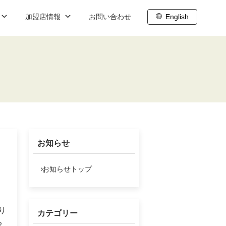
加盟店情報
お問い合わせ
English
ブログ
職
内
株主向け情報
ト
わせ
株主総会
株主通信
お知らせ
株主還元
、
IR基礎情報
お知らせトップ
IRスケジュール
株式データ
り
カテゴリー
る