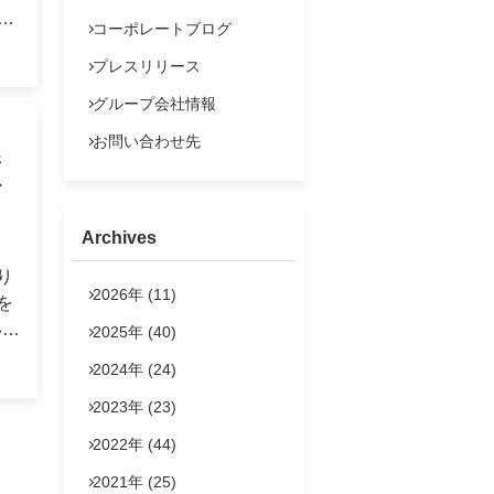
よくあるご質問
コーポレートブログ
IRポリシー
プレスリリース
し
法定公告
備
グループ会社情報
お問い合わせ
お問い合わせ先
。
新
ド
ミ
し
Archives
と
り
フ
2026年 (11)
を
いた
2025年 (40)
中か
2024年 (24)
そ
へ
2023年 (23)
デザ
2022年 (44)
2021年 (25)