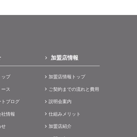
に
ご
し
み
取
い
さ
せ
加盟店情報
トップ
加盟店情報トップ
な
リース
ご契約までの流れと費用
ッ
ートブログ
説明会案内
安
会社情報
仕組みメリット
様
を
わせ
加盟店紹介