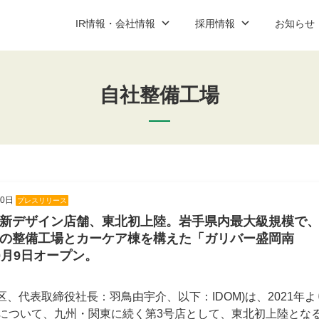
IR情報・会社情報
採用情報
お知らせ
自社整備工場
ップ
ご契約までの流れと費用
IR資料室
新卒営業職
プレスリリース
コーポレート
中途営業
説明会案
社情報
加盟店紹介
新卒・中途アフターサービス職
お問い合わせ
アルバイ
お問い合
IR資料室最新情報
適時開示
30日
プレスリリース
決算短信
新デザイン店舗、東北初上陸。岩手県内最大級規模で
有価証券報告書
の整備工場とカーケア棟を構えた「ガリバー盛岡南
0月9日オープン。
決算説明会資料
コーポレート・ガバナンス報告書
区、代表取締役社長：羽鳥由宇介、以下：IDOM)は、2021年よ
について、九州・関東に続く第3号店として、東北初上陸とな