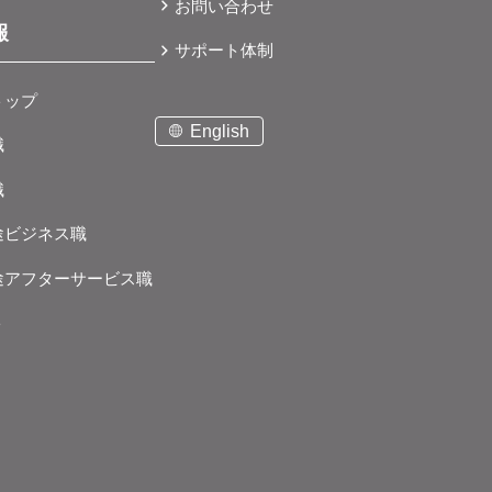
お問い合わせ
報
サポート体制
トップ
English
職
職
途ビジネス職
途アフターサービス職
ト