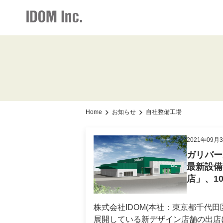
IR情報・会社情報
採用情報
お知らせ
加盟店情報
IR情報トップ
加盟店情報トップ
採用情報トップ
お知らせト
会社情報
仕組みメリット
新卒・中途ビジネス職
グループ会
Home
お知らせ
自社整備工場
お知らせ
サポート体制
2021年09月
経営方針
ガリバー
社長メッセージ
最新設備
店」、1
事業展開
店舗写真ライブラリー
株式会社IDOM(本社：東京都千代田
展開している新デザイン店舗の出店