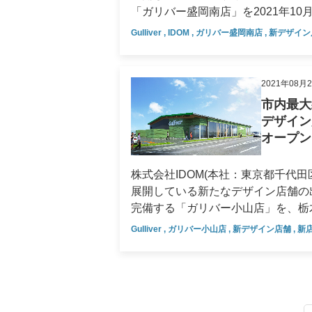
中期経営計画
「ガリバー盛岡南店」を2021年10月
備導入の整備工場にカーケア棟と充実のアフターサービス ガ
デジタルトランスフォーメーショ
Gulliver
,
IDOM
,
ガリバー盛岡南店
,
新デザイ
て、九州の霧島、関東の小山に続く
業績・財務情報
ます。10,434.97㎡におよぶ広
事業の認証を取得している自社整備
2021年08月
四半期データ
る、カーボディコーティングや内装
市内最大
ガリバー盛岡南店の自社整備工場は
直近決算のポイント
デザイン
0.01mm単位で計測することがで
オープン
ング作業が行うことが可能です。ま
主要業績・財務データ
ており、これまで以上にあらゆるメ
四半期別主要業績データ
株式会社IDOM(本社：東京都千代田
相談しながらお客様ご自身で整備・
展開している新たなデザイン店舗の
ターサービスを含め、カーメンテナンス・
完備する「ガリバー小山店」を、栃木
有の需要となる4WDの展示車両率が70％ 東北地方に展開するガリバー盛岡南店の独
します。 ガリバーは、あらゆるお客様が、これまで以上に、安心安全で豊かなカーライフを長期に渡
て、積雪寒冷地特有の需要に挙げら
Gulliver
,
ガリバー小山店
,
新デザイン店舗
,
新
ってお過ごしいただけることを目的
らお探しいただくことが可能です。
の一環として、「ガリバー小山店」
の履き替えに対応するタイヤ保管サービスを構想してお
イン店舗の第2号店として、2021年9月4日に関東
工場の写真を使用しています。 ● ゆったりと上質な空間の中で、安心・安全なカーライフプランをご
場を完備、小山市内最大級規模の「ガリバー小山店」 12,925㎡
提案 新デザイン店舗コンセプトである「上質で洗練された開放的な空間」として、暖かな日差しが差
模を誇るクルマ展示スペースをご用