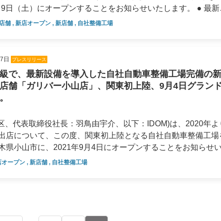
統合報告書
9日（土）にオープンすることをお知らせいたします。 ● 最新設
リバー盛岡南店は、新デザイン店舗とし
ン（DX）
サステナビリティ/
ン店舗
,
新店オープン
,
新店舗
,
自社整備工場
第3号店として、東北地方に初上陸、岩手県盛岡市に出店いた
コーポレートガバナンス
大な敷地には、250台規模の車両を展示することが可能な他、特定整
サステナビリティ
工場を完備。さらに、新デザイン店舗のオープン時には初とな
27日
プレスリリース
クリーニングが可能なカーケア棟も整備工場に併設いたします
級で、最新設備を導入した自社自動車整備工場完備の
コーポレート・ガバナンス
、特定整備事業の認証を取得しており、アライメントのずれを
店舗「ガリバー小山店」、関東初上陸、9月4日グラン
きる最新４輪アライメントテスターや先進安全機構搭載車のエー
。
た、輸入車にも対応できる最新のコンピューター診断器を導入
ーカー・車種の整備に対応いたします。整備工場内は、整備士
区、代表取締役社長：羽鳥由宇介、以下：IDOM)は、2020年よ
点検の様子を確認することができ、車検やオイル交換などのア
出店について、この度、関東初上陸となる自社自動車整備工場
ケアに関するあらゆるご相談を承ります。 ● 積雪寒冷地特
県小山市に、2021年9月4日にオープンすることをお知らせ
自の特徴とし
れる4WDの展示車両比率が70％となり、あらゆるメーカーの
店オープン
,
新店舗
,
自社整備工場
に、サービス品質の向上や店舗開発を強化推進しております。
また、今後の予定といたしまして、冬季のスタットレスタイヤ
は、2021年元旦にオープンした「ガリバー霧島店」に続く新
ります。 ※上記画像は、参考として別店舗の
に初上陸いたします。 ● 最新設備を導入した整備工
におよぶ敷地には、小山市内最大級規
意する他、新デザイン店舗では初となる、”自社自動車整備工