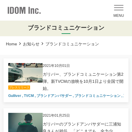
MENU
ブランドコミュニケーション
Home
お知らせ
ブランドコミュニケーション
2021年10月01日
ガリバー、ブランドコミュニケーション第2
弾。新TVCMの放映を10月1日より全国で開
プレスリリース
始。
Gulliver
,
TVCM
,
ブランドアンバサダー
,
ブランドコミュニケーション
,
三浦
2021年01月25日
ガリバーのブランドアンバサダーに三浦知
良さんが就任。「どこまでも、全力少