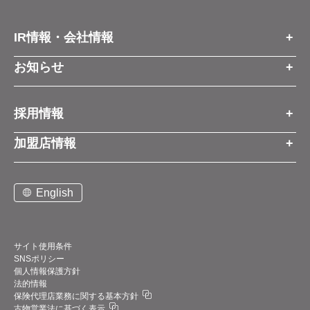
IR情報・会社情報
IR情報トップ
お知らせ
会社情報
お知らせトップ
採用情報
お知らせ
プレスリリース
採用情報トップ
経営方針
加盟店情報
コーポレートブログ
新卒営業職
グループ会社情報
加盟店情報トップ
社長メッセージ
中途営業職
English
お問い合わせ
ご契約までの流れと費用
事業展開
新卒・中途ビジネス職
説明会案内
店舗写真ライブラリー
新卒・中途アフターサービス職
仕組みメリット
中期経営計画
サイト使用条件
SNSポリシー
アルバイト
加盟店紹介
デジタルトランスフォーメーション（DX）
個人情報保護方針
法的情報
お問い合わせ
保険代理店業務に関する基本方針
業績・財務情報
古物営業法に基づく表示