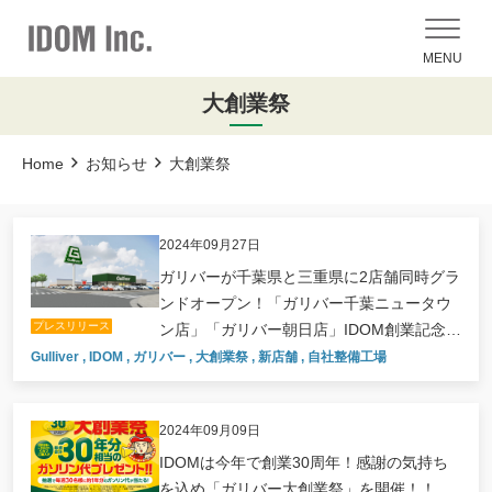
MENU
大創業祭
Home
お知らせ
大創業祭
2024年09月27日
ガリバーが千葉県と三重県に2店舗同時グラ
ンドオープン！「ガリバー千葉ニュータウ
プレスリリース
ン店」「ガリバー朝日店」IDOM創業記念日
の2024年10月12日（土）より
Gulliver
,
IDOM
,
ガリバー
,
大創業祭
,
新店舗
,
自社整備工場
2024年09月09日
IDOMは今年で創業30周年！感謝の気持ち
を込め「ガリバー大創業祭」を開催！！