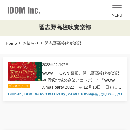
MENU
習志野高校吹奏楽部
Home
お知らせ
習志野高校吹奏楽部
2022年12月07日
WOW！TOWN 幕張、習志野高校吹奏楽部
や 周辺地域の企業とコラボした「WOW
プレスリリース
X’mas party 2022」を 12月18日（日）に開
催。 ～吹奏楽が奏でるハーモニーと共に、
Gulliver
,
IDOM
,
WOW X’mas Party
,
WOW！TOWN幕張
,
ガリバー
,
クリス
こころ踊るクリスマスを～