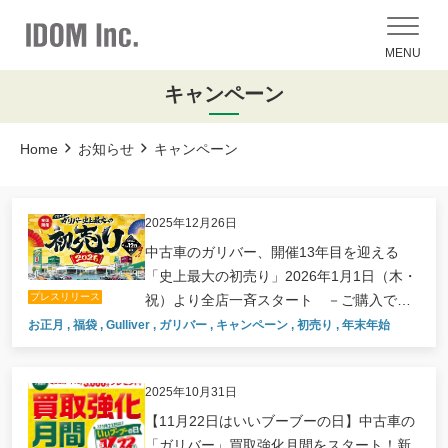
MENU
キャンペーン
Home
お知らせ
キャンペーン
2025年12月26日
中古車のガリバー、開催13年目を迎える
「史上最大の初売り」2026年1月1日（木・
プレスリリース
祝）より全店一斉スタート －ご購入で選
べる福袋！ “もれなく”プレゼント－
お正月
,
福袋
,
Gulliver
,
ガリバー
,
キャンペーン
,
初売り
,
年末年始
2025年10月31日
【11月22日はいいブーブーの日】中古車の
「ガリバー」買取強化月間をスタート！新