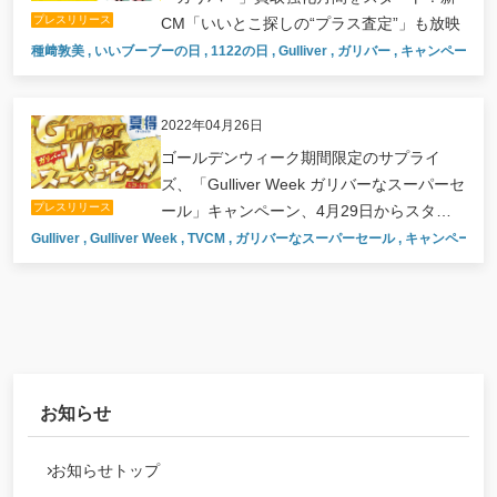
プレスリリース
CM「いいとこ探しの“プラス査定”」も放映
種﨑敦美
,
いいブーブーの日
,
1122の日
,
Gulliver
,
ガリバー
,
キャンペーン
,
2022年04月26日
ゴールデンウィーク期間限定のサプライ
ズ、「Gulliver Week ガリバーなスーパーセ
プレスリリース
ール」キャンペーン、4月29日からスター
ト！
Gulliver
,
Gulliver Week
,
TVCM
,
ガリバーなスーパーセール
,
キャンペーン
,
お知らせ
お知らせトップ