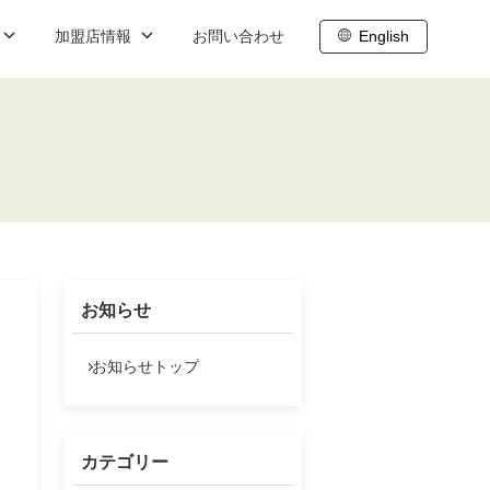
加盟店情報
お問い合わせ
English
ブログ
職
内
株主向け情報
ト
わせ
株主総会
株主通信
お知らせ
株主還元
IR基礎情報
お知らせトップ
IRスケジュール
株式データ
カテゴリー