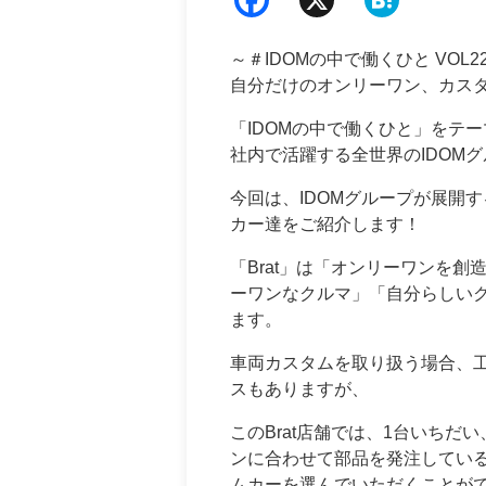
中期経営計画
ebo
ena
デジタルトランスフォーメーショ
～＃IDOMの中で働くひと VOL2
ok
自分だけのオンリーワン、カスタム
業績・財務情報
「IDOMの中で働くひと」をテ
四半期データ
社内で活躍する全世界のIDOM
直近決算のポイント
今回は、IDOMグループが展開す
カー達をご紹介します！
主要業績・財務データ
「Brat」は「オンリーワンを
四半期別主要業績データ
ーワンなクルマ」「自分らしい
ます。
車両カスタムを取り扱う場合、
スもありますが、
このBrat店舗では、1台いち
ンに合わせて部品を発注してい
ムカーを選んでいただくことが