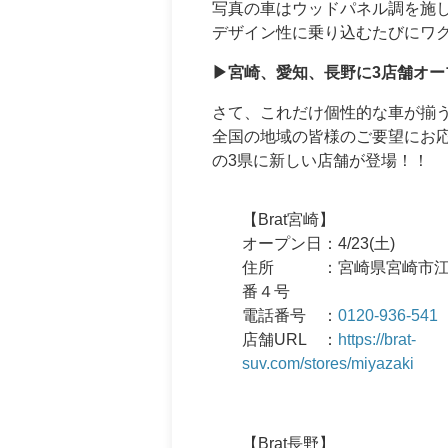
写真の車はウッドパネル調を施
デザイン性に乗り込むたびにワ
▶宮崎、愛知、長野に3店舗オー
さて、これだけ個性的な車が揃う
全国の地域の皆様のご要望にお
の3県に新しい店舗が登場！！
【Brat宮崎】
オープン日：4/23(土)
住所 ：宮崎県宮崎市江
番４号
電話番号 ：
0120-936-541
店舗URL ：
https://brat-
suv.com/stores/miyazaki
【Brat長野】