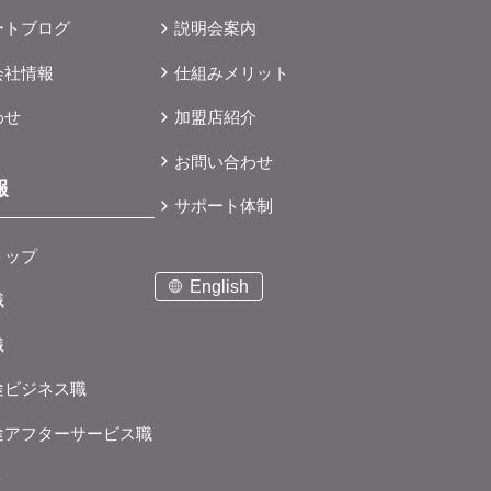
ートブログ
説明会案内
会社情報
仕組みメリット
わせ
加盟店紹介
お問い合わせ
報
サポート体制
トップ
English
職
職
途ビジネス職
途アフターサービス職
ト