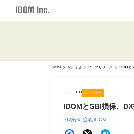
IR情報・会社情報
採用情報
お知らせ
加盟店情報
IR情報トップ
加盟店情報トップ
採用情報トップ
お知らせト
会社情報
仕組みメリット
新卒・中途ビジネス職
グループ会
Home
お知らせ
プレスリリース
IDOM
お知らせ
サポート体制
経営方針
2023.03.30
プレスリリース
社長メッセージ
IDOMとSBI損保、
事業展開
SBI損保
協業
IDOM
,
,
店舗写真ライブラリー
Fac
X
Hat