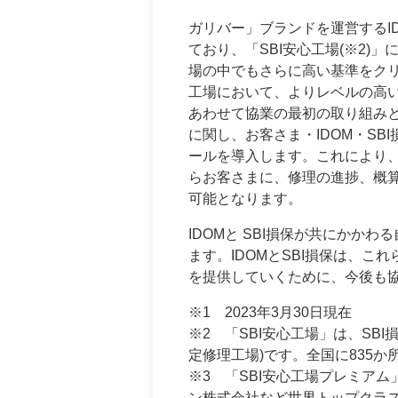
ガリバー」ブランドを運営するID
ており、「SBI安心工場(※2)」
場の中でもさらに高い基準をクリア
工場において、よりレベルの高
あわせて協業の最初の取り組みと
に関し、お客さま・IDOM・S
ールを導入します。これにより
らお客さまに、修理の進捗、概
可能となります。
IDOMと SBI損保が共にかか
ます。IDOMとSBI損保は、こ
を提供していくために、今後も
※1 2023年3月30日現在
※2 「SBI安心工場」は、SB
定修理工場)です。全国に835
※3 「SBI安心工場プレミアム
ン株式会社など世界トップクラス