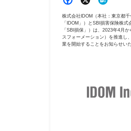
中期経営計画
ebo
ena
デジタルトランスフォーメーショ
株式会社IDOM（本社：東京都
ok
「IDOM」）とSBI損害保険
業績・財務情報
「SBI損保」）は、2023年4
スフォーメーション）を推進し
四半期データ
業を開始することをお知らせい
直近決算のポイント
主要業績・財務データ
四半期別主要業績データ