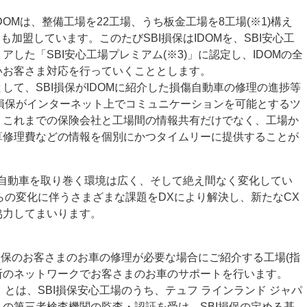
OMは、整備工場を22工場、うち板金工場を8工場(※1)構え
にも加盟しています。このたびSBI損保はIDOMを、SBI安心工
した「SBI安心工場プレミアム(※3)」に認定し、IDOMの全
いお客さま対応を行っていくこととします。
して、SBI損保がIDOMに紹介した損傷自動車の修理の進捗等
BI損保がインターネット上でコミュニケーションを可能とするツ
、これまでの保険会社と工場間の情報共有だけでなく、工場か
算修理費などの情報を個別にかつタイムリーに提供することが
わる自動車を取り巻く環境は広く、そして絶え間なく変化してい
れらの変化に伴うさまざまな課題をDXにより解決し、新たなCX
協力してまいります。
I損保のお客さまのお車の修理が必要な場合にご紹介する工場(指
か所のネットワークでお客さまのお車のサポートを行います。
」とは、SBI損保安心工場のうち、テュフ ラインランド ジャパ
の第三者検査機関の監査・認証を受け、SBI損保の定める基