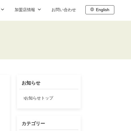
加盟店情報
お問い合わせ
English
ブログ
職
内
株主向け情報
ト
わせ
株主総会
株主通信
お知らせ
株主還元
IR基礎情報
お知らせトップ
IRスケジュール
株式データ
カテゴリー