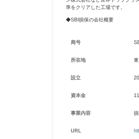
準をクリアした工場です。
◆SBI損保の会社概要
商号
S
所在地
東
設立
2
資本金
1
事業内容
損
URL
ht