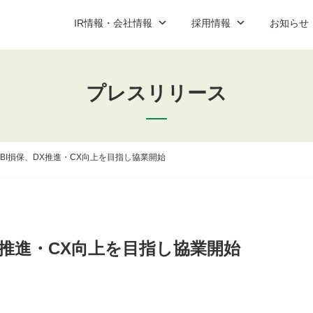
IR情報・会社情報
採用情報
お知らせ
プレスリリース
ップ
ご契約までの流れと費用
IR資料室
新卒営業職
プレスリリース
コーポレート
中途営業
説明会案
社情報
加盟店紹介
新卒・中途アフターサービス職
お問い合わせ
アルバイ
お問い合
IR資料室最新情報
とSBI損保、DX推進・CX向上を目指し協業開始
適時開示
決算短信
有価証券報告書
DX推進・CX向上を目指し協業開始
決算説明会資料
コーポレート・ガバナンス報告書