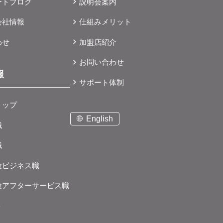
の
ートブログ
説明会案内
グ
会社情報
仕組みメリット
在
て
舗
わせ
加盟店紹介
一丁
町
お問い合わせ
に
ス
報
して
サポート体制
曲
状
トップ
セス
し
English
職
ー
ま
職
途ビジネス職
途アフターサービス職
ト