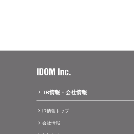
ーケアも含む、地域のみなさまの中
す。 ＜本件に関するお問い合わせ先＞株
は岐阜県内最大級！開業予定の「（仮）イオンタウ
の度オープンする「ガリバー名古屋
2026年に開業を予定している「（
様な在庫車両をご用意し、お客様のカー
グランドオープンいたします。4,0
ーブランド最大級規模の「ガリバー名
種多様なお客様のニーズにお応えしま
敷地面積に、展示台数約600台の
今回出店する岐阜県北方町は土地の
の展示規模を誇る超大型店舗となり
内最大級の規模を誇る当店が、おク
ご提供いたします。同県内には202
様のカーライフを支えます。 ▶すべてのお客様にご安心いただけることを目指した店舗づくり この
「ガリバー1号知立店」を出店して
度オープンする「ガリバー一宮店」
古屋エリアの新しいカーライフの拠点として、展開し
客様にゆったりお過ごしいただける
道」からのアクセスも良好で、名古
しております。店内の商談スペース
なさまにもお気軽に足をお運びいただける立地となっ
のある開放的なデザインを採用しま
大型店「ガリバー長岡店」一方、「ガ
ペースもご用意しており、ご家族揃っておク
型店舗です。店舗の外装は積雪下で
商談スペース（イメージ） 画像：キッズスペース（イメージ） 自社整備工場は特定整備事業の認証
IR情報・会社情報
と、開放感ある大きな窓を設置、天
を取得しており、先進安全自動車に
るような落ち着いたデザインを施し
められています。そのため、おクル
他、山岳・積雪地域ならではの地域
IR情報トップ
ワンストップで対応することができ
開放感のある商談スペース（左）：
お客様ご自身で作業内容をご確認いただくことができます。
会社情報
いただいたり、ご相談を承る商談スペースとなります。 ゆっく
回のオープンを記念して、3店舗合
ー（右）：商談スペースとは別に、