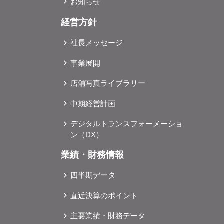
ご成約のお客様に特典をご用意して
お知らせ
けるよう様々な種類を取り揃えたお飲物は
詳細については追って各店舗のHPにてご案内いたします。 
名古屋茶屋店」、「ガリバー長岡店
経営方針
リバー一宮店公式サイトhttps://22161
ランドオープンを記念し、ご来場・
地愛知県一宮市今伊勢町本神戸字河原2
社長メッセージ
おります。詳しくは、店舗スタッフにお問い合わせくだ
にてご案内しております。アクセス ▶「ガリバー豊橋店」店舗情報 店舗名ガリバー豊橋店公式サイ
URLhttps://221616.com/shop
トhttps://221616.com/shop
事業展開
目169オープン日2023年2月25日
松崎30営業時間10:00～20:0
てご案内しております。オープンキャ
店舗写真ライブラリー
▶「ガリバー岐阜北方店」店舗情報 店舗名ガリバー岐阜北方店公式サイト
は、無くなり次第終了となります。※詳
https://221616.com/shop/
ロナウイルス感染症の拡大予防を最
中期経営計画
路4-2-1営業時間10:00～20:
況に応じた入場制限などの感染防止
＜本件に関するお問い合わせ先＞株式会社ID
デジタルトランスフォーメーショ
ます。・新型コロナウイルス感染防
ン（DX）
シャルディスタンス等にご協⼒をい
す。 <本件に関するお問い合わせ先>株
業績・財務情報
四半期データ
直近決算のポイント
主要業績・財務データ