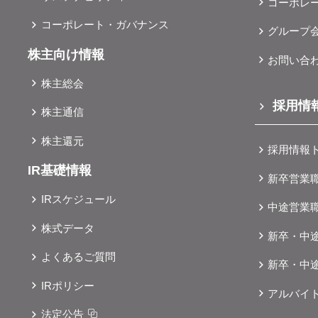
おりますので、是非この機会にお立ち寄りください。特典内容
コーポレ
、商談ルームにもお持ち込みいただけます。 ▶「ガリバー
▶「ガリバー一宮店」店舗情報 店舗名ガ
コーポレート・ガバナンス
」店舗情報「ガリバー名古屋茶屋店」「ガリバー長岡店」では
グループ
6.com/shop/aichi/G01445/オープン日2025年2月1日（土）所
ご成約いただいたお客様に向けてキャンペーンの実施を予定し
-1営業時間10:00～20:00※詳しい営業時間については、店
株主向け情報
お問い合
さい。 店舗名ガリバー名古屋茶屋店店舗
/aichi/nagoyashiminatoku/G01369/所在地愛知県名古屋市港区西茶屋
株主総会
/aichi/G01447/オープン日2025年2月1日（土）所在地愛知県豊橋市牟呂
（土）営業時間10:00～20:00※詳しい営業時間については、店舗
0※詳しい営業時間については、店舗にてご案内しております。アクセ
採用情
株主通信
ンペーンご成約特典：お米3kg 先着250組※特典につきま
しくは店舗スタッフまでお尋ねください。アクセス ・新型コ
gifu/G01448/オープン日2025年2月15日（土）所在地岐阜県本巣郡北方町
株主還元
優先に考え、店内の清掃・消毒や従業員の健康管理をはじめ、
採用情報
00※詳しい営業時間については、店舗にてご案内しております。アク
対策を取り、お客様と従業員の安全と健康に配慮して営業いた
IR基礎情報
OM広報ユニット Email ＜pr@glv.co.jp＞
新卒営業
⽌のため、ご来場いただくお客様には、マスク着⽤や消毒、ソ
ただいております。何卒ご理解を賜りますようお願い申し上げ
IRスケジュール
中途営業
式会社IDOM広報セクション Email ＜pr@glv.co.jp＞
株式データ
新卒・中
よくあるご質問
新卒・中
IRポリシー
アルバイ
法定公告