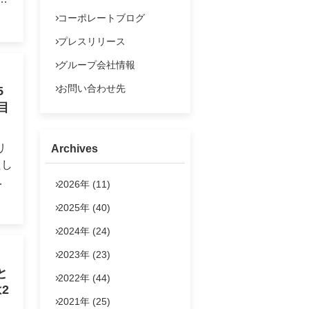
よくあるご質問
コーポレートブログ
ま
IRポリシー
プレスリリース
に
法定公告
グループ会社情報
浜
お問い合わせ
お問い合わせ先
5
ク
目
リ
Archives
たし
）の
2026年 (11)
交
2025年 (40)
県
は
を
2024年 (24)
2023年 (23)
6
と
2022年 (44)
、周
2
を誇
2021年 (25)