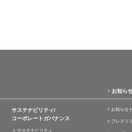
長期的なニーズに幅広くお応えできることを目指しています。 こ
式会社IDOM広報ユニット Email ＜pr@glv.co.jp＞
ン岐阜北方」に併設 「ガリバー岐阜北方店」は、
茶屋店」「ガリバー長岡店」においても、広範な展示場に多種
仮）イオンタウン岐阜北方」のテナントとして、2月15日（土）
ライフに寄り添ったサービスをご提供いたします。 ▶ガリバ
81坪の広大な敷地には、オープン時に約250台の車両を展示し
古屋茶屋店」「ガリバー名古屋茶屋店」は、25,484㎡の広大
す。（2025年2月15日オープン日における展示台数 当社調
超大型展示場を有し、愛知県最大級かつ、ガリバーブランド最大
環境整備が進み、居住者が増加傾向にある注目のエリアです。
、お客様の幅広いニーズに応えるとともにクルマ選びの楽しさ
ルマの購入からアフターサービスまで、地域の成長とともにお
2年4月、知立市に自社整備・板金工場とカーケア棟を併設した
おり、アフターサービスの英知を集結させた同店舗とも連携、
、「ガリバー豊橋店」、「ガリバー岐阜北方店」の3店舗は、
て参ります。 また、「名古屋第二環状自動車
商談スペースと、安全性・透明性を追求した自社整備工場を併
屋市周辺のみならず、愛知県、岐阜県、三重県等の東海地域の
はお客様がゆったりと過ごしていただける空間を目指し、温か
ております。 ▶積雪地域のニーズを反映した、
した。小さなお子様を見守りながら過ごしていただけるキッズ
リバー長岡店」は、敷地面積11,650㎡、展示台数約300台の
ルマ選びをお楽しみいただけます。 画像：岐阜北方店
も映えるガリバーグリーンを基調に、木のぬくもりを感じる外
お知ら
候を気にすることなくクルマ選びをゆったりとお過ごしいただ
付属するカメラやセンサー等の、点検や脱着作業を行うことが
ております。国内外を問わず様々な車種・メーカーを取り揃え
マのお預かりから引き渡しまで、車種やメーカーにとらわれず
ニーズに合わせて、多数の四輪駆動車両をご用意しております
お知らせ
サステナビリティ/
ます。立ち会い見積もりも行っており、整備士と直接話しなが
広々とした快適な空間で、全国に広がるガリバーの在庫をお探
コーポレートガバナンス
 画像：整備工場（イメージ） また、今
プレスリ
りおくつろぎいただけるカフェコーナ
同のキャンペーンを2月15日（土）より実施いたします。ご来
カフェコーナーを設けております。多くのお客様にご利用いた
サステナビリティ