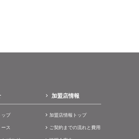
多
に
、多
な
べ）
級
県
を
客
名
お
設
み
み
ス
大
観
せ
加盟店情報
け
認
る
に
。
トップ
加盟店情報トップ
ら
し
リース
ご契約までの流れと費用
場、
だ