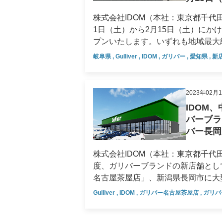
追求した店舗デザイン 画像：商談スペース（イメージ） 写真：キッズスペース（イメージ） 店内
ります。アクセスは水戸市内から国
は、お客様が快適にお過ごしいただける空間づく
右折してすぐの場所です。あらゆる
株式会社IDOM（本社：東京都千代田区
ンを用いて、温かみのある開放的な
で幅広い世代の人々が訪れるこのエ
1日（土）から2月15日（土）にか
ました。 ◇キッズスペース小さなお子様をお連れのお客様でも安心してご利用いただけるよう、絵本
す。 ▶居心地の良さを追求した店舗デザイン 画像：商談スペース（イメージ） 店内は、お客様が
プンいたします。いずれも地域最大
やおもちゃ等をご用意したキッズス
快適にお過ごしいただける空間づくりにこだわっています。
す。 ▶オープンスケジュール ガリバー一宮店（愛知・一宮市）：2025年2月1日（土）ガリバー豊橋
岐阜県
,
Gulliver
,
IDOM
,
ガリバー
,
愛知県
,
新
子様を見守りながらご商談いただくことが可能です。 ◇カフェ・
温かみのある開放的な設計となってお
店（愛知・豊橋市）：2025年2月1
とお過ごしいただけるよう、空港の
ッズスペース小さなお子様をお連れ
（土） 画像：外観（イメージ） ▶2月1日（土）、愛知県内にガリバーが2店舗同時オープン！「ガリ
インに仕上げています。カフェは様
をご用意したキッズスペースを設け
バー一宮店」と「ガリバー豊橋店」 中古車の販売および買取を手がけるIDOMは、新たな仕組みとサ
2023年02月
スペースへ自由にお持ち込みいただけます。 画像：ラウンジスペース（イメージ）
ながらご商談いただくことが可能です。 ◇カフェ・ラウンジスペースお客様にゆったり
ービスを通じて、お客様の人生を豊
IDOM
組みとサービスを通じて、お客様の
ただけるよう、空港のラウンジのよ
て自由に来店でき、クルマのお困り
バーブラ
ます。今後も地域に根ざした店舗づ
ています。カフェは様々な種類のお
でいます。 この度、愛知県一宮市にグランドオープンするのは「ガリバー一宮店」です。尾張エリア
バー長岡
てご相談いただけるよう取り組んでまいります。 ▶店舗情報 店舗名
由にお持ち込みいただけます。 画像：キッズスペース（イメージ） 画像：ラウンジスペース（イメ
（名古屋市を除く）最大級の展示台
https://221616.com/shop/
ージ） ▶「ガリバー守山店」店舗情報 店舗名ガリバー守山店公式サイト
提供いたします。（2025年2月1日
株式会社IDOM（本社：東京都千代田
池228-1営業時間10:00～20
https://221616.com/shop/a
お客様が快適におクルマをお選びい
度、ガリバーブランドの新店舗とし
ス ＜本件に関するお問い合わせ先＞株式会
日（土）～ 8月22日（金）所在地愛知
り半径1キロ圏内、濃尾跨線橋そば
名古屋茶屋店」、新潟県長岡市に大
詳しい営業時間については、店舗にてご案内しております。
なっております。 同日、愛知県豊橋市にオープンする「ガリバー豊橋店」は、2,338坪の敷地に東三
に同時オープンすることをお知らせいたします。 ▶中部地方2県に、新
Gulliver
,
IDOM
,
ガリバー名古屋茶屋店
,
ガリバ
情報 店舗名ガリバーひたち海浜公園前店公式サイトhttps://221616.com/shop/ibaraki/G01478/オープン
河エリア最大級の展示台数となる、約
時出店中古車の販売と買取を展開す
日2025年8月30日（土）プレオープ
プン日における展示台数 当社調べ
将来にわたり安心安全で質の高いカ
なか市新光町25-1営業時間10:0
などと合わせて気軽にお立ち寄りいただける環境が魅力で