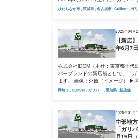
中期経営計画
ます。 画像：外観（イメージ） ▶この夏、全国に「ガリバー」店舗が続々オープン！ 中古車の販売
ひたちなか市
,
茨城県
,
名古屋市
,
Gulliver
,
ガ
デジタルトランスフォーメーショ
および買取を手がけるIDOMは、
ちのクルマ屋」を目指しています。
業績・財務情報
頼れるような地域に根ざした店舗づくりに取り組んでいます
2025年04月
規店舗オープンを予定しています。
四半期データ
【新店】
公園前店」は、いずれも広大な敷地
年6月7
ルマのプロフェッショナルによる的
直近決算のポイント
す。 なお、このほかにも2店舗のオープンを予定しておりますので、お近くにお越しの際にはぜひお
主要業績・財務データ
株式会社IDOM（本社：東京都千代田
立ち寄りください。 ※前回プレスリリース（広島インター店・茨木店）についてはこちら ▶今年、
バーブランドの新店舗として、「ガリ
愛知県内の新規オープンは4店舗目！「ガリバー守山店」 名
四半期別主要業績データ
ます。 画像：外観（イメージ） ▶岡崎市内最大級を誇る在庫台数！多種多様なおクルマからベスト
守山店」は3,100坪の敷地に、守
な1台を この度オープンする「ガリバー岡崎店」は、敷地面積3,919坪の大型店舗です。オープン時に
おクルマを用意しております。店舗
岡崎市
,
Gulliver
,
ガリバー
,
愛知県
,
新店舗
は岡崎市内最大級規模（当社調べ）
差点そば。周辺では宅地開発が進み
内で「ガリバー」の新店舗がオープ
こうした地域の成長を支える一員と
す。 当店は、JR岡崎駅から南東へ直線で約2キロの場所に位置しております。県道26号線（竜東メー
いたします。 なお今年、愛知県内で「ガリバー」の新店舗がオープンするのは、一宮店、豊橋店、岡
2025年01月
ンロード）の羽根町鰻池交差点近く
崎店に続き、これで4店舗目となります。 ▶“茨城県内初”の大型店舗「ガリバーひ
中部地方
号線は、国道1号線や国道248号
店」 「ガリバーひたち海浜公園前店」は茨城県内初となるガリバーの大型店舗です。敷地面積は
「ガリバ
辺市町からもお越しいただきやすい立地となっております。
3,122坪、展示台数はひたちなか
月15日