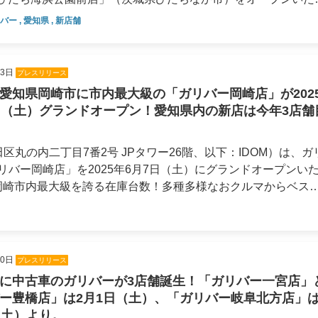
統合報告書
リバー
,
愛知県
,
新店舗
ン（DX）
サステナビリティ/
新たな仕組みとサービスを通じて、お客様の人生を豊かに彩る「
コーポレートガバナンス
お客様が安心して自由に来店でき、クルマのお困りごとで気軽
。 2025年8月は各地で「ガリバー」の新
23日
プレスリリース
サステナビリティ
この度リリースする「ガリバー守山店」と「ガリバーひたち海
愛知県岡崎市に市内最大級の「ガリバー岡崎店」が202
に多種多様な車両を取り揃えた大型店舗です。豊富な選択肢と
コーポレート・ガバナンス
日（土）グランドオープン！愛知県内の新店は今年3店舗
確なアドバイスで、お客様のおクルマ選びをサポートいたしま
区丸の内二丁目7番2号 JPタワー26階、以下：IDOM）は、ガ
バー岡崎店」を2025年6月7日（土）にグランドオープンい
古屋市守山区にオープンする「ガリバー
山区内最大級となる約270台（当社調べ・オープン時の展示台数
が位置するのは県道15号名古屋多治見線沿い、中志段味上寺林
となる約300台のおクルマをご用意しております。今年、愛知
、新たに小学校が開校するなど活気を見せるエリアです。当店
ンするのは、一宮店、豊橋店に続き、これで3店舗目となりま
して、お客様一人ひとりのライフステージに寄り添ったご提案
10日
プレスリリース
にあり、おクルマでのアクセスが良好です。店舗に面する県道2
たち海浜公園前
に中古車のガリバーが3店舗誕生！「ガリバー一宮店」
線など複数の幹線道路と接続しているため、岡崎市内だけでなく
ー豊橋店」は2月1日（土）、「ガリバー岐阜北方店」は
 ▶じっくり悩んでOK！居心地の良さを
市内最大級となる約250台（当社調べ・オープン時の展示台数）
（土）より。