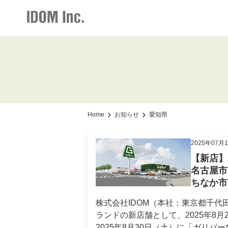
IR情報・会社情報
採用情報
お知らせ
加盟店情報
IR情報トップ
加盟店情報トップ
採用情報トップ
お知らせト
会社情報
仕組みメリット
新卒・中途ビジネス職
グループ会
Home
お知らせ
愛知県
お知らせ
サポート体制
2025年07月
経営方針
【新店】
社長メッセージ
名古屋市
ちなか市
事業展開
より
株式会社IDOM（本社：東京都千代田
店舗写真ライブラリー
ランドの新店舗として、2025年8
2025年8月30日（土）に「ガリ