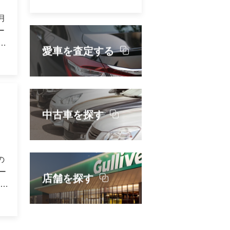
を
ま
月
し
ま
ー
ま
愛車を査定する
お
日
ザ
等
ジ
り
し
リ
中古車を探す
り
げ
ん
リ
し
自
ご
鰻
、
の
セ
16
よ
ー
※
店舗を探す
と
土）
ー
が
ち
ング
タ