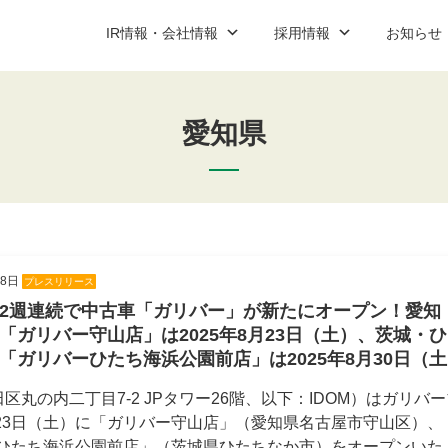
IR情報・会社情報
採用情報
お知らせ
愛知県
ップ
ご契約までの流れと費用
IR資料室
新卒営業職
プレスリリース
コーポレート
中途営業
説明会案
社情報
加盟店紹介
新卒・中途アフターサービス職
お問い合わせ
アルバイ
お問い合
IR資料室最新情報
適時開示
18日
プレスリリース
決算短信
2週連続で中古車「ガリバー」が新たにオープン！愛知
有価証券報告書
「ガリバー守山店」は2025年8月23日（土）、茨城・
「ガリバーひたち海浜公園前店」は2025年8月30日（
決算説明会資料
区丸の内二丁目7-2 JPタワー26階、以下：IDOM）はガリバ
コーポレート・ガバナンス報告書
月23日（土）に「ガリバー守山店」（愛知県名古屋市守山区）、
バーひたち海浜公園前店」（茨城県ひたちなか市）をオープンいた