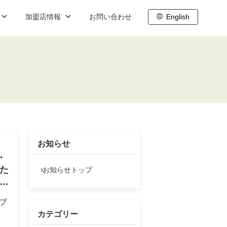
加盟店情報
お問い合わせ
English
ブログ
職
内
株主向け情報
ト
わせ
株主総会
株主通信
お知らせ
株主還元
・
IR基礎情報
ひた
お知らせトップ
土）
IRスケジュール
ーブ
株式データ
カテゴリー
し