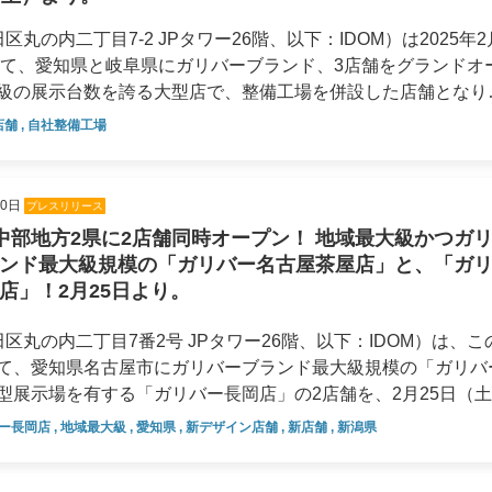
道245号線を北上し、海浜公園入口交差点を過ぎた次の交差点
りにこだわっています。 ◇商談スペース木やグリー
ジャンルの大型商業施設が集まり、日常の買い物からレジャー
丸の内二丁目7-2 JPタワー26階、以下：IDOM）は2025年2
設計となっており、緊張感なくお話いただけるスペースを目指
リアに、さらなる利便性とクルマ選びの楽しさをお届けいたし
けて、愛知県と岐阜県にガリバーブランド、3店舗をグランドオ
級の展示台数を誇る大型店で、整備工場を併設した店舗となり
ペースを設けております。コンセント付きのカウンター席で、
 ◇商談スペース木やグリーンを用いて、
店舗
,
自社整備工場
ラウンジスペースお客様にゆったり
り、緊張感なくお話いただけるスペースを目指しました。 ◇キ
日（土）ガリバー岐阜北方店（岐阜・北方町）：2025年2月15
ラウンジのような落ち着いた雰囲気を持たせ、高級感のあるデ
のお客様でも安心してご利用いただけるよう、絵本やおもちゃ
々な種類のお飲み物をご用意しており、商談スペースやラウン
ております。コンセント付きのカウンター席で、お子様を見守
10日
プレスリリース
 IDOMは新たな仕
とお過ごしい
かに彩る「まちのクルマ屋」を目指しています。お客様が安心
、中部地方2県に2店舗同時オープン！ 地域最大級かつガ
人生を豊かに彩る「まちのクルマ屋」になることを目指してお
うな落ち着いた雰囲気を持たせ、高級感のあるデザインに仕上
ごとで気軽に頼れるような地域に根ざした店舗づくりに取り組
ンド最大級規模の「ガリバー名古屋茶屋店」と、「ガ
くりに取り組み、おクルマに関するお困りごとを気軽に、安心
飲み物をご用意しており、商談スペースやラウンジスペースへ
店」！2月25日より。
ガリバー岡崎店公式サイト
数を誇る、約350台の車両を展示し、お客様に幅広い選択肢を
aichi/G01475/オープン日2025年6月7日（土）所在地愛知県岡崎市羽根町
オープン日における展示台数 当社調べ）6,429坪の広大な敷地に
区丸の内二丁目7番2号 JPタワー26階、以下：IDOM）は、こ
:00※詳しい営業時間については、店舗にてご案内しております。アク
ichi/G01480/オープン日2025年8月23日（土）プレオープン日2025年8月
ただける環境を整えております。名鉄名古屋本線「今伊勢駅」
て、愛知県名古屋市にガリバーブランド最大級規模の「ガリバ
社IDOM広報ユニット Email ＜pr@glv.co.jp＞
県名古屋市守山区中志段味蟹原291-4営業時間10:00～20:00
に位置し、公共交通機関からでも、ご来店いただきやすい立地
型展示場を有する「ガリバー長岡店」の2店舗を、2月25日（
 ▶「ガリバーひたち海浜公園前店」店舗
デザインの大型展示店舗を同
ー長岡店
,
地域最大級
,
愛知県
,
新デザイン店舗
,
新店舗
,
新潟県
250台のおクルマをご用意しております。（2025年2月1日オ
るIDOMは、中古車流通のトータルパートナーとして、お客様
ン日2025年8月23日（土）～ 8月29日（金）所在地茨城県ひた
）大型商業施設が集まる利便性の良い場所に位置し、ショッピ
ーライフをお過ごしいただけることを目的に、ご購入後のアフ
0～20:00※詳しい営業時間については、店舗にてご案内しておりま
す。 ▶「ガリバー岐阜北方店」の展示台数