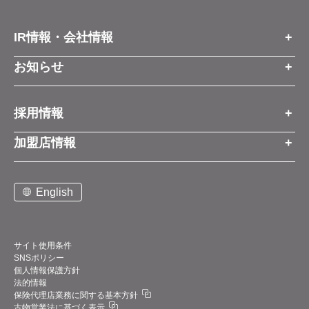
IR情報・会社情報
IR情報トップ
お知らせ
会社情報
お知らせトップ
採用情報
お知らせ
プレスリリース
採用情報トップ
経営方針
加盟店情報
コーポレートブログ
新卒営業職
グループ会社情報
加盟店情報トップ
社長メッセージ
中途営業職
English
お問い合わせ
ご契約までの流れと費用
事業展開
新卒・中途ビジネス職
説明会案内
店舗写真ライブラリー
新卒・中途アフターサービス職
仕組みメリット
中期経営計画
サイト使用条件
SNSポリシー
アルバイト
加盟店紹介
デジタルトランスフォーメーション（DX）
個人情報保護方針
法的情報
お問い合わせ
保険代理店業務に関する基本方針
業績・財務情報
古物営業法に基づく表示