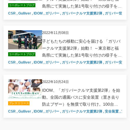
コーポレートブログ
島県にて実施した第1号取り付けの様子をレ
ポート～ （東京編）
CSR
,
Gulliver
,
IDOM
,
ガリバー
,
ガリバークルマ支援第2弾
,
ガリバー世田谷
2022年11月08日
子どもたちの移動に安心を届ける 「ガリバ
ークルマ支援第2弾」始動！ ～東京都と福
コーポレートブログ
島県にて実施した第1号取り付けの様子をレ
ポート～ （福島編）
CSR
,
Gulliver
,
IDOM
,
ガリバー
,
ガリバークルマ支援第2弾
,
ガリバー安積店
2022年10月24日
IDOM、「ガリバークルマ支援第2弾」を始
動。全国の通園バスに安全装置（置き去り
プレスリリース
防止ブザー）を無償で取り付け。100台へ
の取り付けを目指し10月28日（金）に東京
CSR
,
Gulliver
,
IDOM
,
ガリバー
,
ガリバークルマ支援第2弾
,
安全装置
,
置き
都・福島県で第1号を同時取り付け。