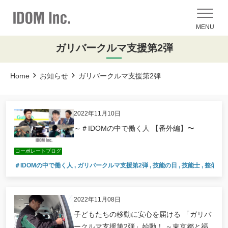
MENU
ガリバークルマ支援第2弾
Home
お知らせ
ガリバークルマ支援第2弾
2022年11月10日
～＃IDOMの中で働く人 【番外編】〜
コーポレートブログ
＃IDOMの中で働く人
,
ガリバークルマ支援第2弾
,
技能の日
,
技能士
,
整備職
,
2022年11月08日
子どもたちの移動に安心を届ける 「ガリバ
ークルマ支援第2弾」始動！ ～東京都と福