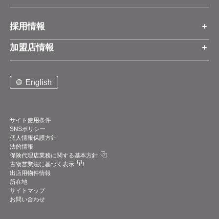
会社情報
お知らせトップ
採用情報
お知らせ
プレスリリース
採用情報トップ
経営方針
加盟店情報
コーポレートブログ
新卒営業職
グループ会社情報
加盟店情報トップ
社長メッセージ
中途営業職
English
お問い合わせ
ご契約までの流れと費用
事業展開
新卒・中途ビジネス職
説明会案内
店舗写真ライブラリー
新卒・中途アフターサービス職
仕組みメリット
中期経営計画
サイト使用条件
SNSポリシー
アルバイト
加盟店紹介
デジタルトランスフォーメーション（DX）
個人情報保護方針
法的情報
お問い合わせ
保険代理店業務に関する基本方針
業績・財務情報
古物営業法に基づく表示
サポート体制
出店用物件情報
四半期データ
所在地
サイトマップ
直近決算のポイント
お問い合わせ
主要業績・財務データ