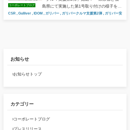
コーポレートブログ
島県にて実施した第1号取り付けの様子をレ
ポート～ （福島編）
CSR
,
Gulliver
,
IDOM
,
ガリバー
,
ガリバークルマ支援第2弾
,
ガリバー安積店
お知らせ
お知らせトップ
カテゴリー
コーポレートブログ
プレスリリース