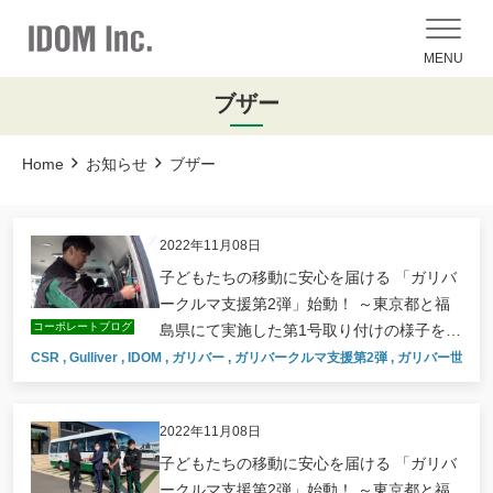
MENU
ブザー
Home
お知らせ
ブザー
2022年11月08日
子どもたちの移動に安心を届ける 「ガリバ
ークルマ支援第2弾」始動！ ～東京都と福
コーポレートブログ
島県にて実施した第1号取り付けの様子をレ
ポート～ （東京編）
CSR
,
Gulliver
,
IDOM
,
ガリバー
,
ガリバークルマ支援第2弾
,
ガリバー世田谷
2022年11月08日
子どもたちの移動に安心を届ける 「ガリバ
ークルマ支援第2弾」始動！ ～東京都と福