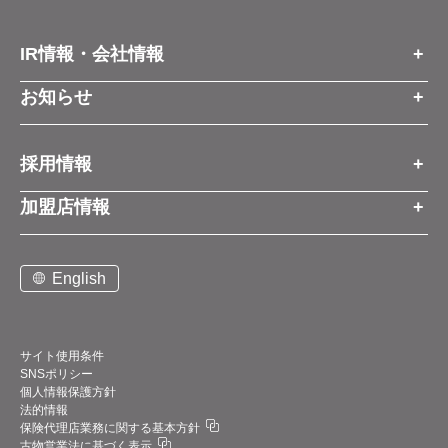
IR情報・会社情報
IR情報トップ
お知らせ
会社情報
お知らせトップ
採用情報
お知らせ
プレスリリース
採用情報トップ
経営方針
加盟店情報
コーポレートブログ
新卒営業職
グループ会社情報
加盟店情報トップ
社長メッセージ
中途営業職
English
お問い合わせ
ご契約までの流れと費用
事業展開
新卒・中途ビジネス職
説明会案内
店舗写真ライブラリー
新卒・中途アフターサービス職
仕組みメリット
中期経営計画
サイト使用条件
SNSポリシー
アルバイト
加盟店紹介
デジタルトランスフォーメーション（DX）
個人情報保護方針
法的情報
お問い合わせ
保険代理店業務に関する基本方針
業績・財務情報
古物営業法に基づく表示