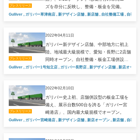
プレスリリース
ズを存分に反映し、整備・板金を完備。
Gulliver
,
ガリバー草津南店
,
新デザイン店舗
,
新店舗
,
自社整備工場
,
自社板
2022年04月11日
ガリバー新デザイン店舗、中部地方に初上
陸。地域最大級規模で、愛知・長野に2店舗
プレスリリース
同時オープン。自社整備・板金工場併設で
地域の安心に根ざす。
Gulliver
,
ガリバー1号知立店
,
ガリバー長野店
,
新デザイン店舗
,
新店オープ
2022年02月10日
ガリバー史上初、店舗併設型の板金工場を
備え、展示台数500台を誇る「ガリバー宮
プレスリリース
崎港店」、国内最大級規模でオープン。
Gulliver
,
ガリバー宮崎港店
,
新デザイン店舗
,
新店オープン
,
新店舗
,
自社整