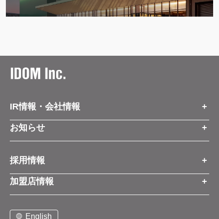
IR情報・会社情報
IR情報トップ
お知らせ
会社情報
お知らせトップ
採用情報
お知らせ
プレスリリース
採用情報トップ
経営方針
加盟店情報
コーポレートブログ
新卒営業職
グループ会社情報
加盟店情報トップ
社長メッセージ
中途営業職
English
お問い合わせ
ご契約までの流れと費用