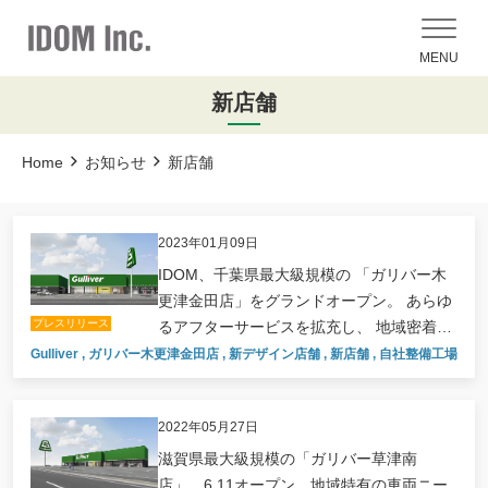
MENU
新店舗
Home
お知らせ
新店舗
2023年01月09日
IDOM、千葉県最大級規模の 「ガリバー木
更津金田店」をグランドオープン。 あらゆ
プレスリリース
るアフターサービスを拡充し、 地域密着型
の店舗を目指す。
Gulliver
,
ガリバー木更津金田店
,
新デザイン店舗
,
新店舗
,
自社整備工場
,
自
2022年05月27日
滋賀県最大級規模の「ガリバー草津南
店」、6.11オープン。地域特有の車両ニー