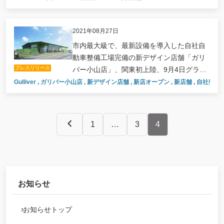
2021年08月27日
市内最大級で、最新設備を導入した自社自
動車整備工場完備の新デザイン店舗「ガリ
プレスリリース
バー小山店」、関東初上陸、9月4日グラン
ドオープン。
Gulliver
,
ガリバー小山店
,
新デザイン店舗
,
新店オープン
,
新店舗
,
自社整備
1
…
3
4
お知らせ
お知らせトップ