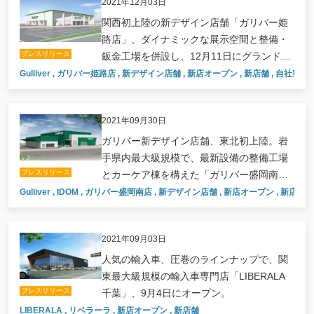
2021年12月03日
関西初上陸の新デザイン店舗「ガリバー姫
路店」、ダイナミックな展示空間と整備・
プレスリリース
鈑金工場を併設し、12月11日にグランドオ
ープン。
Gulliver
,
ガリバー姫路店
,
新デザイン店舗
,
新店オープン
,
新店舗
,
自社整備
2021年09月30日
ガリバー新デザイン店舗、東北初上陸。岩
手県内最大級規模で、最新設備の整備工場
プレスリリース
とカーケア棟を構えた「ガリバー盛岡南
店」、10月9日オープン。
Gulliver
,
IDOM
,
ガリバー盛岡南店
,
新デザイン店舗
,
新店オープン
,
新店舗
,
2021年09月03日
人気の輸入車、圧巻のラインナップで、関
東最大級規模の輸入車専門店「LIBERALA
プレスリリース
千葉」、9月4日にオープン。
LIBERALA
,
リベラーラ
,
新店オープン
,
新店舗