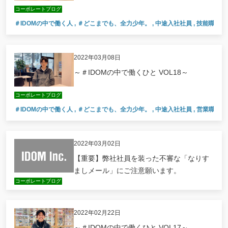
コーポレートブログ
＃IDOMの中で働く人
,
＃どこまでも、全力少年。
,
中途入社社員
,
技能職
,
整
2022年03月08日
～＃IDOMの中で働くひと VOL18～
コーポレートブログ
＃IDOMの中で働く人
,
＃どこまでも、全力少年。
,
中途入社社員
,
営業職
,
店
2022年03月02日
【重要】弊社社員を装った不審な「なりす
ましメール」にご注意願います。
コーポレートブログ
2022年02月22日
～＃IDOMの中で働くひと VOL17～