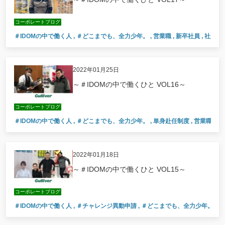
コーポレートブログ
＃IDOMの中で働く人
,
＃どこまでも、全力少年。
,
営業職
,
新卒社員
,
社員の
2022年01月25日
～＃IDOMの中で働くひと VOL16～
コーポレートブログ
＃IDOMの中で働く人
,
＃どこまでも、全力少年。
,
単身赴任制度
,
営業職
,
社
2022年01月18日
～＃IDOMの中で働くひと VOL15～
コーポレートブログ
＃IDOMの中で働く人
,
＃チャレンジ異動申請
,
＃どこまでも、全力少年。
,
#