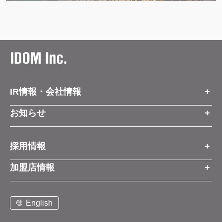
IR情報・会社情報
IR情報トップ
お知らせ
会社情報
お知らせトップ
採用情報
お知らせ
プレスリリース
採用情報トップ
経営方針
加盟店情報
コーポレートブログ
新卒営業職
グループ会社情報
加盟店情報トップ
社長メッセージ
中途営業職
English
お問い合わせ
ご契約までの流れと費用
事業展開
新卒・中途ビジネス職