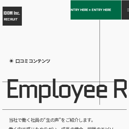
ENTRY HERE
ENTRY HERE
ENTRY HERE
ENTRY HERE
ENTRY HERE
RECRUIT
口コミコンテンツ
E
m
p
l
o
y
e
e
R
e
当社で働く社員の“生の声”をご紹介します。
働く中で感じたやりがい、成長の機会、挑戦のエピソー